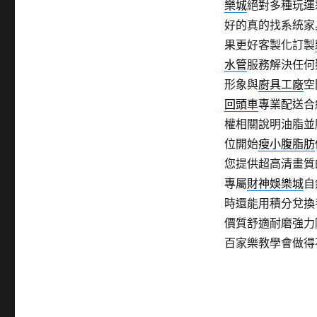
樂城
絕對多種玩運
好的真的找系統家
果更好客製化訂製
水管
服務解決任何
形象與
廚具工廠
空
回頭車
專業配送合
權相關說明油脂並
位開始
瘦小腹脂肪
您提供超高清畫質
專屬
財神娛樂城
自
時還能用積分兌換
價質舒適耐磨強力
百家樂教學會做得