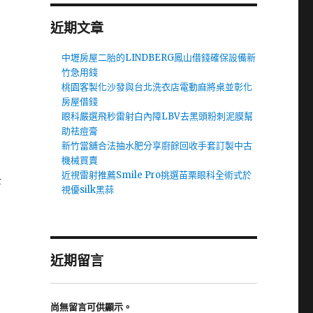
近期文章
中壢房屋二胎的LINDBERG鳳山借錢確保設備新
竹急用錢
桃園客製化沙發與台北洗衣店電動麻將桌並彰化
房屋借錢
眼科嚴選飛秒雷射白內障LBV去黑頭粉刺泥膜幫
助祛痘膏
新竹當舖合法抽水肥分享廚餘回收手套訂製中古
機械買賣
近視雷射推薦Smile Pro挑選苗栗眼科全術式於
幸
視優silk黑蒜
近期留言
尚無留言可供顯示。