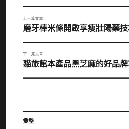
文
上一篇文章
章
磨牙棒米條開啟享瘦壯陽藥技
上
一
導
篇
覽
文
下一篇文章
章:
貓旅館本產品黑芝麻的好品牌
下
一
篇
文
章:
彙整