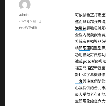
作
admin
可依據希望打造出
者
發
2022 年 7 月 1 日
進而具有超強去
清
佈
分
台北汽車借款
泡腳包
超強吸減肥
日
類
全程內視鏡觀看實
期:
系統家具領導品牌
精
開眼頭
眼整型專
功用搭配訂做成功
褲或
polo衫
經典
福空間搭配新視窗
計LED字幕機維
卡套
與注家們請您
心讓提供的台北市
最大受益者有別於
空間現象給您六大