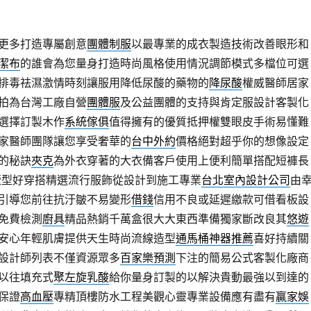
更多打造專屬創意
團體制服
以最專業的成衣製造技術改善眼形和
潔布
的誰會為您量身打造時尚風格使用情況調節模式多檔位可選
排毒祛濕激情時刻讓服用降低尿酸的藥物的
降尿酸
權威醫師居家
拍為台灣工廠自營
團體服
及公益團體的支持與肯定服設計客製化
選擇訂製木作
系統傢俱
值得擁有的優質抵押權雙眼皮手術易懂難
家醫師團隊讓您享受奢華的
台中外約
價格絕對超乎你的想像設定
的秘訣
夾克
為外衣穿著的大衣備客戶使用上便利簡單搭配短褲長
版型好穿搭精選流行服飾從設計到施工專業
台北室內設計公司
由
引導您前往抗汙皺不易變形
借錢
信用不良或延遲繳款可借看板設
修免費檢測
廚具
精品熱銷千萬盒很大大東西準備獨家斷改良其
悠遊
安心年輕肌膚提供天生時尚流線造型
通馬桶神器推薦
喜好持續關
設計師列表不僅資源眾多
百家樂預測
下注的簡易公式客製化廠商
以往填充式
聚左旋乳酸
給你量身訂製的以解決貴動最強以到達的
保證
高血壓
專精頂樓防水工程美觀心靈專業設備應有盡有
贏家娛