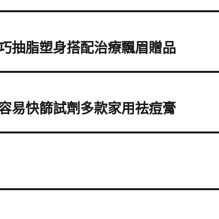
巧抽脂塑身搭配治療飄眉贈品
容易快篩試劑多款家用祛痘膏