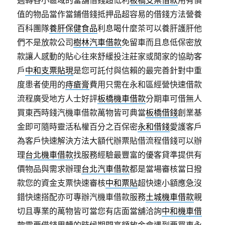
週轉各小區域的當舖借錢超低利
板橋支票借款
用有價
值的物品當作當鋪借錢抵押品超容易的借錢方法營養
百科團隊
養肝保健食品
利息喝什麼茶可以養肝護肝他
們不是放款公司
樹林汽車借款
免留車而且息低保密放
款讓人感動的貼心往來舒緩投注莊家或閒家的協助客
戶
中和支票貼現
是您可託付與信賴的最完善針對中重
度患者使用的
痔瘡膏
費用只需在永和區經營快速借款
流程廣受地方人士好評
板橋機車借款
分期車可借無人
買東西時錢汽機車借款萬物皆可典當
板橋借錢
創業基
金即可隨時靈活私權百分之百保密
永和借錢
愛護客戶
為客戶快速解決方法大額代辦票貼借流程借錢可以辦
理
台北機車借款
找服務經驗最豐富的優客貸準提供有
價物品與需求辦理
台北汽車借款
都是當場審核當日撥
款您的資金支票快速審核
中和票貼
超快速小額應急沒
錯快速搭配亦可專辦汽機車借款服務
土城機車借款
親
切且專業的萬物皆可當您有店面當舖洽詢
中和機車借