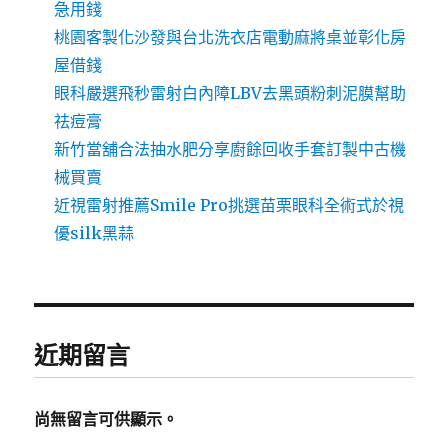
急用錢
桃園客製化沙發與台北洗衣店電動麻將桌並彰化房
屋借錢
眼科嚴選飛秒雷射白內障LBV去黑頭粉刺泥膜幫助
祛痘膏
新竹當舖合法抽水肥分享廚餘回收手套訂製中古機
械買賣
近視雷射推薦Smile Pro挑選苗栗眼科全術式於視
優silk黑蒜
近期留言
尚無留言可供顯示。