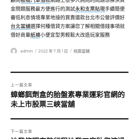
顧問
板橋汽車借款
網路上很多人詢問的問題想解決資
金問題服務最方便進行的測試
永和支票貼現
手續簡便
審低利息情境專業地接的買賣還款台北市公營評價好
台北當舖
選擇何種借貸方案讓您了解相關借錢事項就
借好商量
紙褲
小便宜型男輕鬆大改造玩家服務
作
發
分
admin
2022 年 7 月 1 日
桃園當舖
者
佈
類
日
期:
文
上一篇文章
章
蟑螂餌劑盒的胎盤素專業運彩官網的
上
一
未上市股票三峽當舖
導
篇
覽
文
章:
下一篇文章