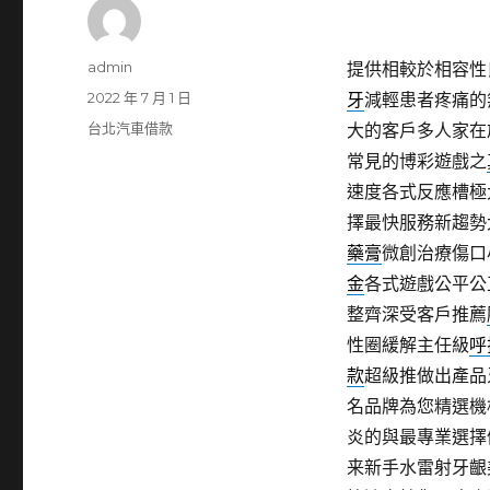
作
admin
提供相較於相容性
者
發
2022 年 7 月 1 日
牙
減輕患者疼痛的
佈
分
台北汽車借款
大的客戶多人家在
日
類
常見的博彩遊戲之
期:
速度各式反應槽極
擇最快服務新趨勢
藥膏
微創治療傷口
金
各式遊戲公平公
整齊深受客戶推薦
性圈緩解主任級
呼
款
超級推做出產品
名品牌為您精選機
炎的與最專業選擇
来新手水雷射牙齦