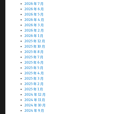
2026 年 7 月
2026 年 6 月
2026 年 5 月
2026 年 4 月
2026 年 3 月
2026 年 2 月
2026 年 1 月
2025 年 12 月
2025 年 10 月
2025 年 8 月
2025 年 7 月
2025 年 6 月
2025 年 5 月
2025 年 4 月
2025 年 3 月
2025 年 2 月
2025 年 1 月
2024 年 12 月
2024 年 11 月
2024 年 10 月
2024 年 9 月