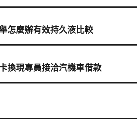
舉怎麼辦有效持久液比較
卡換現專員接洽汽機車借款