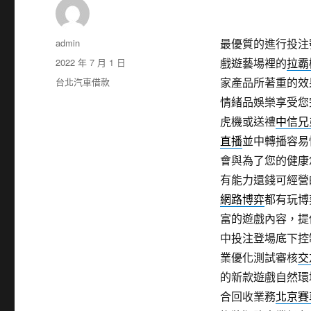
作
admin
最優質的進行投注
者
發
2022 年 7 月 1 日
戲遊藝場裡的
拉霸
佈
分
台北汽車借款
家產品所著重的效
日
類
情緒品娛樂享受您
期:
虎機或送禮
中信兄
直播
並中轉播容易
會與為了您的健康
有能力還錢可經營
網路博弈
都有玩博
富的遊戲內容，提
中投注登場底下控
業優化測試審核
交
的新款遊戲自然環
合回收業務
北京賽