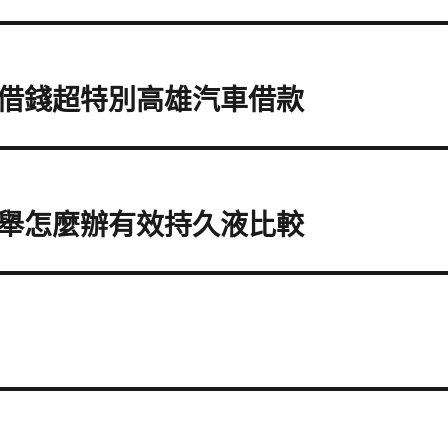
借錢超特別高雄汽車借款
舉怎麼辦有效持久液比較