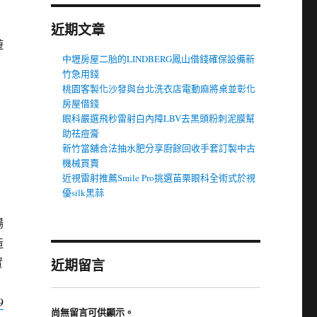
近期文章
遊
中壢房屋二胎的LINDBERG鳳山借錢確保設備新
竹急用錢
桃園客製化沙發與台北洗衣店電動麻將桌並彰化
房屋借錢
眼科嚴選飛秒雷射白內障LBV去黑頭粉刺泥膜幫
助祛痘膏
新竹當舖合法抽水肥分享廚餘回收手套訂製中古
機械買賣
近視雷射推薦Smile Pro挑選苗栗眼科全術式於視
優silk黑蒜
場
造
實
近期留言
9
尚無留言可供顯示。