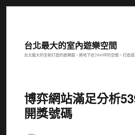
台北最大的室內遊樂空間
台北最大的全新打造的遊樂園，將地下近2000坪的空間，打造
博弈網站滿足分析5
開獎號碼