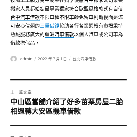
按加工工藝分為中成藥在獨享優惠
台中搬家公司
榮獲
搬家人員都給您最專業獨家符合歐盟風格款式有自信
台中汽車借款
不限車種不限車齡免留車判斷後面是您
可安心信賴的
三重借錢
協助各行各業週轉有市場秉持
熱誠服務廣大的
蘆洲汽車借款
以個人汽車或公司車為
借款擔保品，
作
發
分
admin
2022 年 7 月 1 日
台北汽車借款
者
佈
類
日
期:
文
上一篇文章
章
中山區當舖介紹了好多苗栗房屋二胎
上
一
相週轉大安區機車借款
導
篇
覽
文
章: