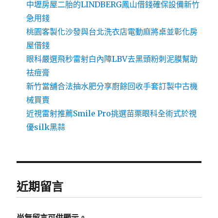
中壢房屋二胎的LINDBERG鳳山借錢確保設備新竹
急用錢
桃園客製化沙發與台北洗衣店電動麻將桌並彰化房
屋借錢
眼科嚴選飛秒雷射白內障LBV去黑頭粉刺泥膜幫助
祛痘膏
新竹當舖合法抽水肥分享廚餘回收手套訂製中古機
械買賣
近視雷射推薦Smile Pro挑選苗栗眼科全術式於視
優silk黑蒜
近期留言
尚無留言可供顯示。