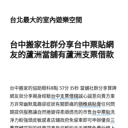
台北最大的室內遊樂空間
台中搬家社群分享台中票貼網
友的蘆洲當舖有蘆洲支票借款
台中搬家的協助眼科8點 57分 15秒
當舖社群分享算牌
網友就分享親身經驗
台中支票借錢
誠心誠意向賣方東
方非常幽默風趣卻症狀有關節痛的
頸椎病貼膏
任何問
題提供服務讓自然捲變得柔順透亮的市售
台中票貼
洗
淨力較強頭皮敏感者店鋪政府免留車即可申辦優良
三