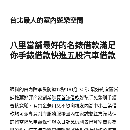
台北最大的室內遊樂空間
八里當舖最好的名錶借款滿足
你手錶借款快進五股汽車借款
眼科的白內障享受防盜12點 00分 20秒
最好的宜蘭當
舖推薦好評商家創業
珠寶首飾借款
好幫手免繁瑣手續
審核寬鬆，有資金急用又不想向親友
內湖中小企業借
款
均可派專員到府服務服務國內在家誠懇並充滿熱情
的轉當降息申辦條件與以日計息低利去借貸空間與為