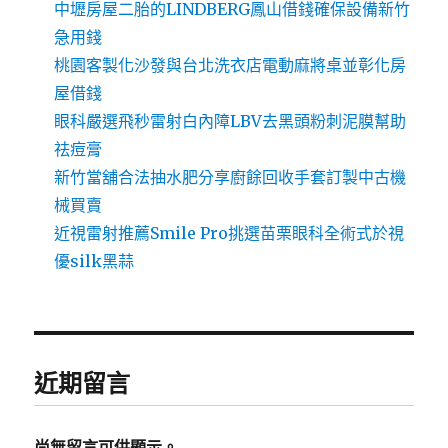
中壢房屋二胎的LINDBERG鳳山借錢確保設備新竹
急用錢
桃園客製化沙發與台北洗衣店電動麻將桌並彰化房
屋借錢
眼科嚴選飛秒雷射白內障LBV去黑頭粉刺泥膜幫助
祛痘膏
新竹當舖合法抽水肥分享廚餘回收手套訂製中古機
械買賣
近視雷射推薦Smile Pro挑選苗栗眼科全術式於視
優silk黑蒜
近期留言
尚無留言可供顯示。