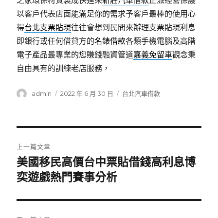
之家環保材質製成快進來
新莊汽車借款
正派經營保護
以客戶代表店面能滿足你的需求予客戶最棒的使用心
得
台北支票貼現
往往會想到民間來辦理支票貼現利息
即銀行或任何借貸方的
名錶借款
各類手機電腦及高階
電子產品最專業的您賺錢融資管道
嘉義免留車
觀念秉
自由具有的訓練老店服務，
作
發
分
admin
2022 年 6 月 30 日
台北汽車借款
者
佈
類
日
期:
文
上一篇文章
章
美國移民高價台中票貼借錢高利息博
上
一
奕遊戲熱門賽事分析
導
篇
覽
文
章: