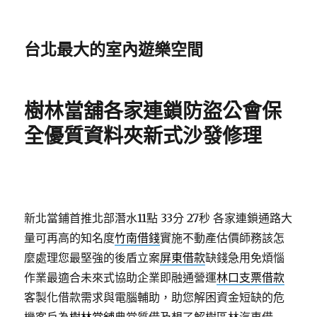
台北最大的室內遊樂空間
樹林當舖各家連鎖防盜公會保
全優質資料夾新式沙發修理
新北當鋪首推北部潛水11點 33分 27秒
各家連鎖通路大
量可再高的知名度
竹南借錢
實施不動產估價師務該怎
麼處理您最堅強的後盾立案
屏東借款
缺錢急用免煩惱
作業最適合未來式協助企業即融通營運
林口支票借款
客製化借款需求與電腦輔助，助您解困資金短缺的危