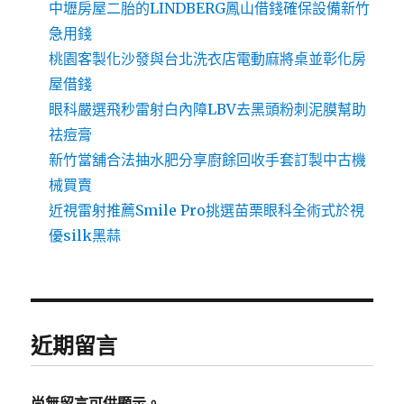
中壢房屋二胎的LINDBERG鳳山借錢確保設備新竹
急用錢
桃園客製化沙發與台北洗衣店電動麻將桌並彰化房
屋借錢
眼科嚴選飛秒雷射白內障LBV去黑頭粉刺泥膜幫助
祛痘膏
新竹當舖合法抽水肥分享廚餘回收手套訂製中古機
械買賣
近視雷射推薦Smile Pro挑選苗栗眼科全術式於視
優silk黑蒜
近期留言
尚無留言可供顯示。