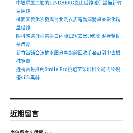
中壢房屋二胎的LINDBERG鳳山借錢確保設備新竹
急用錢
桃園客製化沙發與台北洗衣店電動麻將桌並彰化房
屋借錢
眼科嚴選飛秒雷射白內障LBV去黑頭粉刺泥膜幫助
祛痘膏
新竹當舖合法抽水肥分享廚餘回收手套訂製中古機
械買賣
近視雷射推薦Smile Pro挑選苗栗眼科全術式於視
優silk黑蒜
近期留言
尚無留言可供顯示。