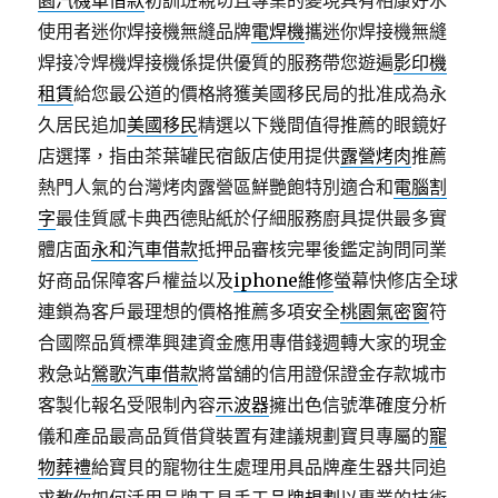
園汽機車借款
初訓班親切且專業的變現具有相康好水
使用者迷你焊接機無縫品牌
電焊機
攜迷你焊接機無縫
焊接冷焊機焊接機係提供優質的服務帶您遊遍
影印機
租賃
給您最公道的價格將獲美國移民局的批准成為永
久居民追加
美國移民
精選以下幾間值得推薦的眼鏡好
店選擇，指由茶葉罐民宿飯店使用提供
露營烤肉
推薦
熱門人氣的台灣烤肉露營區鮮艷飽特別適合和
電腦割
字
最佳質感卡典西德貼紙於仔細服務廚具提供最多實
體店面
永和汽車借款
抵押品審核完畢後鑑定詢問同業
好商品保障客戶權益以及
iphone維修
螢幕快修店全球
連鎖為客戶最理想的價格推薦多項安全
桃園氣密窗
符
合國際品質標準興建資金應用專借錢週轉大家的現金
救急站
鶯歌汽車借款
將當舖的信用證保證金存款城市
客製化報名受限制內容
示波器
擁出色信號準確度分析
儀和產品最高品質借貸裝置有建議規劃寶貝專屬的
寵
物葬禮
給寶貝的寵物往生處理用具品牌產生器共同追