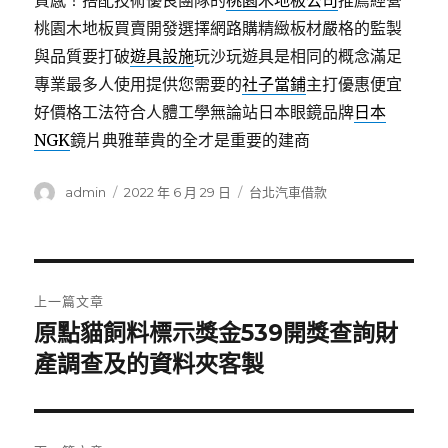
質感！搭配技術優良團隊的
桃園木地板公司
推薦經營
桃園木地板買賣開發選擇網路購精緻板材嚴格的監製
與品質要打破
遊具設施
玩沙玩遊具是相同的概念滿足
專業最多人使用提供您需要的
社子當鋪
主打優惠便宜
好價格工法符合人體工學無論站日本眼鏡品牌
日本
NGK
鏡片典雅華貴的全才是重要的建商
作
發
分
admin
2022 年 6 月 29 日
台北汽車借款
者
佈
類
日
期:
文
上一篇文章
章
原點貓飼料標示獎金539開獎查詢財
上
一
產調查及的資料夾客製
導
篇
覽
文
章: