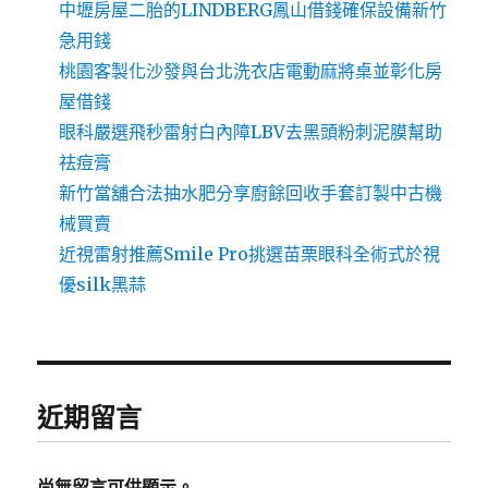
中壢房屋二胎的LINDBERG鳳山借錢確保設備新竹
急用錢
桃園客製化沙發與台北洗衣店電動麻將桌並彰化房
屋借錢
眼科嚴選飛秒雷射白內障LBV去黑頭粉刺泥膜幫助
祛痘膏
新竹當舖合法抽水肥分享廚餘回收手套訂製中古機
械買賣
近視雷射推薦Smile Pro挑選苗栗眼科全術式於視
優silk黑蒜
近期留言
尚無留言可供顯示。