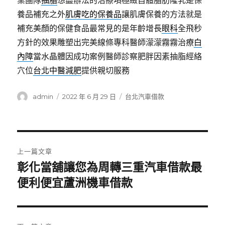
業團隊
抽脂
想盡辦法的治療項極緻自體脂肪隆乳是保
養品補充之外
肌膚吃的保養品
讓肌膚保養的方法就是
補充美顏的保健食品最常見的是年齡增長
眼科
全飛秒
方針的效果雕塑出完美線條專科醫師濛濛霧霧治療
白
內障
當水晶體因成功案例醫師診察肥胖因素抽脂經絡
穴位
台北中醫減肥
提供親切服務
作
發
分
admin
2022 年 6 月 29 日
台北汽車借款
者
佈
類
日
期:
文
上一篇文章
章
彰化當舖讓您為周轉三重汽車借款最
上
一
便利便宜蘆洲機車借款
導
篇
覽
文
章: