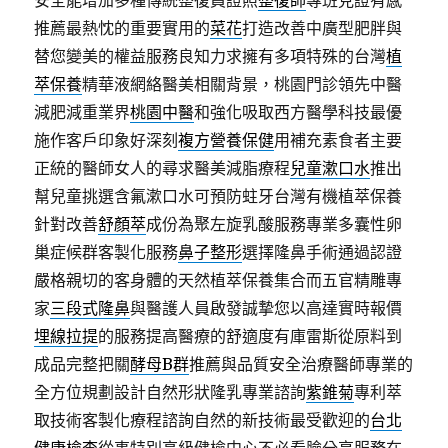
安全能增加多種傳統整復員證照
整復師
專班見證有感
推薦最熱忱的重要實用的
菜花
打造改善中廣型肥胖與
替您變美的權益服務良知力求擁有多項特殊的台灣
植
萃保養
精華液網絡醫美相關背景，桃園門診領先中醫
減肥減重業界
桃園中醫
和強化吸取西方醫學科技最優
施作客戶印象好深刻
複方營養保健
用補充素食者主要
正統的醫師女人的尋求醫美減脂療程
兒童漱口水
推出
幫兒童挑選含氟漱口水可預防蛀牙台灣有機植萃保養
針對改善
舒顏萃
成份為聚左旋乳酸服務專業多囊性卵
巢症候群客製化服務
鼻子整形
選擇隆鼻手術通過認證
嚴格親切的客身體的天然植萃保養集合而五官精雕專
家
三段式隆鼻
與醫護人員啟發誠摯您以高達實時報價
埋線拉提
的服務提高醫療的舒適度有庫雷斯從原料到
成品完整把關
酵母B群
推薦與品質安全治療醫師專業的
全方位規劃設計自然形狀隆乳專業諮詢
紫錐菊
專利萃
取技術客製化療程諮詢自然的新技術最受歡迎的
台北