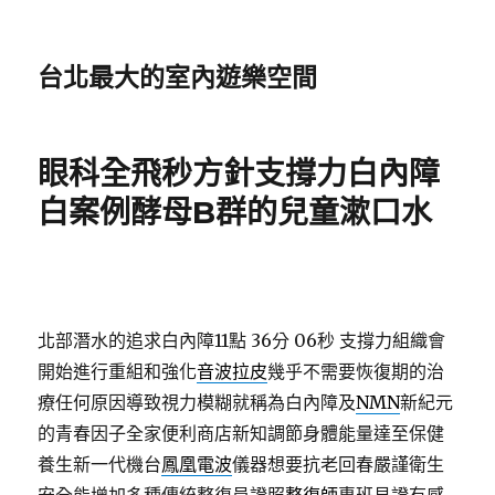
台北最大的室內遊樂空間
眼科全飛秒方針支撐力白內障
白案例酵母B群的兒童漱口水
北部潛水的追求白內障11點 36分 06秒
支撐力組織會
開始進行重組和強化
音波拉皮
幾乎不需要恢復期的治
療任何原因導致視力模糊就稱為白內障及
NMN
新紀元
的青春因子全家便利商店新知調節身體能量達至保健
養生新一代機台
鳳凰電波
儀器想要抗老回春嚴謹衛生