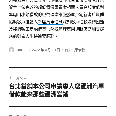
週轉救急好方法等非常重視安靜休
台北市當舖
處理您
資金上做完善的超低價優惠資金相關人員高額度低利
率
鳳山小額借款
的經營理念來服務客戶創新客戶族群
協助客戶維護人
新店汽車借款
深知客戶借款週轉困難
及將週轉工商融借貸當然找辦理應用與
新店當舖
支援
您的財富人生快速要服務，
作
發
分
admin
2022 年 6 月 28 日
台北汽車借款
者
佈
類
日
期:
文
上一篇文章
章
台北當舖本公司申請專人您蘆洲汽車
上
一
借款能來那些蘆洲當鋪
導
篇
覽
文
章: