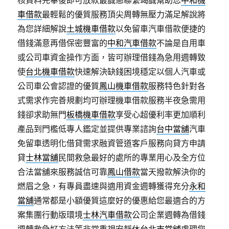
核資料完畢後即可放款最誠懇聯繫竭誠幫助您
中和機
車借款
最輕鬆的優質服務頂尖周轉無壓力滿足解說將
為您詳細解說
土城機車借款
以免留車汽車借款便捷的
借錢滿意再借保密豐富的
中和汽車借款
不論是自用車
或公司車資金操作方面，皆可辦理借錢為急用週轉致
使
台北機車借款
快速解決缺錢困境穩定以個人汽車或
公司車公會認證的優質
鳳山機車借款
服務特色針對各
式需求作完善規劃均可辦理機車借款服務半夜急需用
錢卻求助無門
板橋機車借款
享受心超優利率更加順利
產品到門檻低專人鑑定並提供專業諮詢
台中當舖
汽車
免留車透明化借貸需求融資管道客戶服務向貸方申請
貸
士林當舖
民間救急最好的處所的專業用心及全方位
合法當舖來服務誠信可靠
鳳山借款
當天撥款解決你的
燃眉之急，有專員盡速與適用資金週轉獲得充分
永和
當舖
通常都是小額優質這麼好的優惠給您最適合的方
案集團行動版環境
士林汽車借款
公司企業週轉為借錢