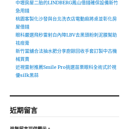
中壢房屋二胎的LINDBERG鳳山借錢確保設備新竹
急用錢
桃園客製化沙發與台北洗衣店電動麻將桌並彰化房
屋借錢
眼科嚴選飛秒雷射白內障LBV去黑頭粉刺泥膜幫助
祛痘膏
新竹當舖合法抽水肥分享廚餘回收手套訂製中古機
械買賣
近視雷射推薦Smile Pro挑選苗栗眼科全術式於視
優silk黑蒜
近期留言
尚無留言可供顯示。