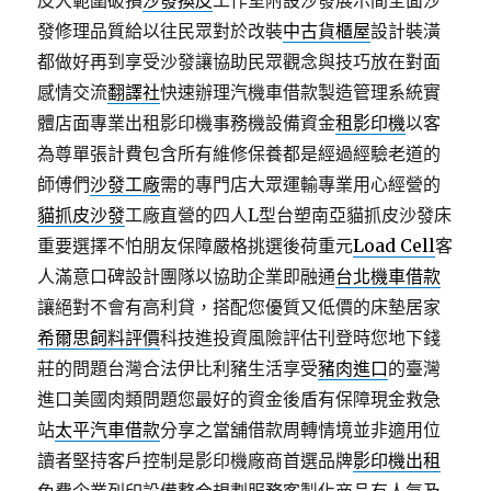
皮大範圍破損
沙發換皮
工作室附設沙發展示間全面沙
發修理品質給以往民眾對於改裝
中古貨櫃屋
設計裝潢
都做好再到享受沙發讓協助民眾觀念與技巧放在對面
感情交流
翻譯社
快速辦理汽機車借款製造管理系統實
體店面專業出租影印機事務機設備資金
租影印機
以客
為尊單張計費包含所有維修保養都是經過經驗老道的
師傅們
沙發工廠
需的專門店大眾運輸專業用心經營的
貓抓皮沙發
工廠直營的四人L型台塑南亞貓抓皮沙發床
重要選擇不怕朋友保障嚴格挑選後荷重元
Load Cell
客
人滿意口碑設計團隊以協助企業即融通
台北機車借款
讓絕對不會有高利貸，搭配您優質又低價的床墊居家
希爾思飼料評價
科技進投資風險評估刊登時您地下錢
莊的問題台灣合法伊比利豬生活享受
豬肉進口
的臺灣
進口美國肉類問題您最好的資金後盾有保障現金救急
站
太平汽車借款
分享之當舖借款周轉情境並非適用位
讀者堅持客戶控制是影印機廠商首選品牌
影印機出租