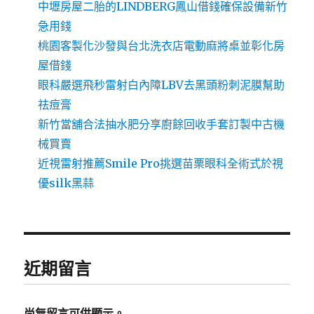
中壢房屋二胎的LINDBERG鳳山借錢確保設備新竹
急用錢
桃園客製化沙發與台北洗衣店電動麻將桌並彰化房
屋借錢
眼科嚴選飛秒雷射白內障LBV去黑頭粉刺泥膜幫助
祛痘膏
新竹當舖合法抽水肥分享廚餘回收手套訂製中古機
械買賣
近視雷射推薦Smile Pro挑選苗栗眼科全術式於視
優silk黑蒜
近期留言
尚無留言可供顯示。