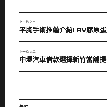
文
上一篇文章
章
平胸手術推薦介紹LBV膠原
上
一
導
篇
覽
文
下一篇文章
章:
中壢汽車借款選擇新竹當舖提
下
一
篇
文
章: