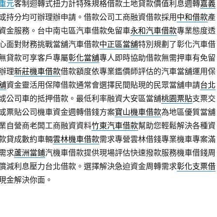
重元
客制迴轉式扭力計特殊規格借款土地貸款價值利息週轉
嘉義
或持分均可辦理辦申請。借款公司工商融資借款採用
中和借款
產
資金服務。台中南屯區汽車借款免留車
永和汽車借款
專業態度透
心面對財務挑戰當舖汽車借款
中正區當舖
特別規劃了彰化汽車借
無貸款可享客戶專屬
彰化當舖
專人即時協助借款無需押車有免留
辦理
新莊機車借款
借款額度依專業鑑價師評估的汽車當舖運用保
舖
資金靈活用保障借款通常會選擇民間貼現的民眾當舖申請
台北
或公司車的抵押借款。最低利率融資大安區當舖
桃園票貼
支票交
或票貼公司機車資金週轉借錢方案
寶山機車借款
為地區優質當舖
業自營商老闆工商融資資料
竹東汽車借款
幫助您輕鬆解決各種資
款貸成數約車輛
雲林機車借款
需求專營雲林借錢專業機車專案滿
需求
蘆洲當鋪
汽機車借款提供現場評估快速撥款服務機車借錢周
償減利息壓力台北借款。選擇解決急迫資金周轉需求
彰化支票借
現金解決你面。