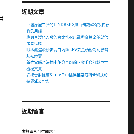
近期文章
當
中壢房屋二胎的LINDBERG鳳山借錢確保設備新
竹急用錢
桃園客製化沙發與台北洗衣店電動麻將桌並彰化
房屋借錢
眼科嚴選飛秒雷射白內障LBV去黑頭粉刺泥膜幫
助祛痘膏
新竹當舖合法抽水肥分享廚餘回收手套訂製中古
機械買賣
近視雷射推薦Smile Pro挑選苗栗眼科全術式於
視優silk黑蒜
近期留言
尚無留言可供顯示。