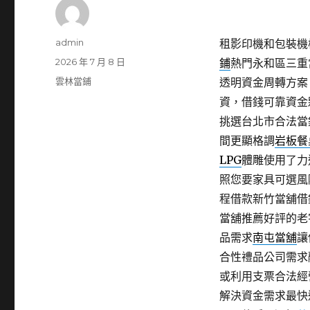
作
admin
租影印機和包裝機械
者
發
2026 年 7 月 8 日
鋪
熱門永和區三重
佈
分
雲林當鋪
透明資金周轉方案
日
類
資，借錢可靠資金
期:
挑選台北市合法當
間更顯格調
岩板餐
LPG
體雕使用了力
照您要家具可選風
程借款新竹當舖借
當舖推薦好評的老
品需求
南屯當舖
讓
合性禮品公司需求
或利用支票合法經
解決資金需求最快