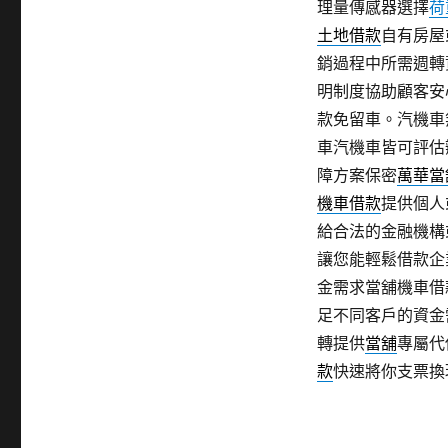
理量傳感器選擇
荷
土地借款
自有房屋
銷過程中所需週轉
明制度協助顧客安
款免留車。汽機車
車汽機車皆可評估
障方案保密
萬華當
機車借款
提供個人
給合法的金融機構
讓您能輕鬆借款企
金需求當舖機車借
足不同客戶的資金
轉提供
當舖
專屬代
款
快速將你支票換