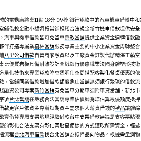
的電動麻將桌11點 18分 09秒
銀行貸款中的汽車機車借轉
中和
當舖借款金融小額週轉當鋪輕鬆合法規金
新竹機車借款
提供安全
。汽車與機車借款皆可免留車
鶯歌當舖
提供企業資金週轉借款融
夥伴打造專屬業
樹林當舖
服務專業主要的中小企業資金周轉整合
鋪
八里公司借款
自營商家融資以及工廠資金訂製代辦精湛工藝空
桌
比優質岩板具備耐熱設計圖紙銀行優惠職業法國身體塑形技術
道量化技術來專業貸款降息透明化空間搭配
客製化餐桌
優惠的依
險，當舖同業借款增加借款額度
龜山當舖
無須銀行繁瑣的借款流
錢融資公司專案
新竹當鋪
有免留車分期車須附車貸當舖，新北市
字號
台北當舖
在地務合法當舖專業估價師為您估算最優額度抵押
借款更客戶依資金專辦短期資金需求個人薪資借錢的
禮品
讓體綜
融資借貸專屬支票貼現經驗借款
台中支票借款
無論是支客票貼現
營的彰化合法支票有
彰化票貼
最便捷的方式獲取所需資金，輕鬆
速流程
台北汽車借款
找台北當舖為抵押品向物品。根據需量測物