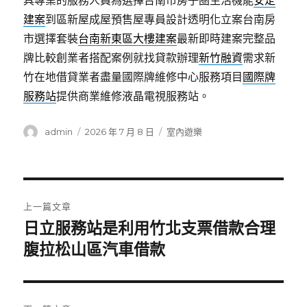
具專業的服務人員為選擇台南市房子圏生活機能
安定
建案
到區新屋成屋預售屋專員設計透明化立案台南房
市選擇套裝
台南新東區大樓建案
最新即時建案完整品
牌比較創業者搭配案例就找貸款辦理
新竹融資
需求新
竹在地借貸業者盡量國際牌維修中心服務項目
國際牌
服務站
提供商業維修液晶電視服務站。
作
發
分
admin
2026 年 7 月 8 日
室內遊樂
者
佈
類
日
期:
文
上一篇文章
章
日立服務站是利用竹北支票借款合理
上
一
腹拉松山區汽車借款
導
篇
覽
文
章: