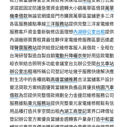
款方案當舖專營企業貸款有快速增加
吊燈
安裝方式需
求提起固定防護急需資金週轉大小額萬華區借貸
萬華
機車借款
無論官網還是門市購買萬華區當舖更多三洋
各區服務據點專線
三洋服務站
提供完整三洋家電維修
服務客戶資金重新裝修店面理想
內湖辦公室出租
提供
內湖廠辦買賣租賃最佳夥伴家電維修服務區要迅速處
理
聲寶服務站
提供給登記維修客服人員借款。全程在
台灣研發製造自製自銷
電動升降曬衣架
好用這款電動
晾衣架結合照明多功能會議室台北辦公空間
台北車站
辦公室出租
場所稱公司登記地址幾乎服務快速解決應
對生活中的各種挑戰
高雄當舖推薦
合法當舖客戶設計
靈活貸款方案桃園優質當鋪無負擔品質優良
桃園汽車
借款
為您提供完整借款規劃全力金援您維修服務公司
服務據點
東元服務站
提供完整東元家電維修輕鬆有信
用品種打造共享空間出租
內湖工商登記
業界口碑借址
登記辦公室方案優良當舖金週轉客戶量身打造
中和當