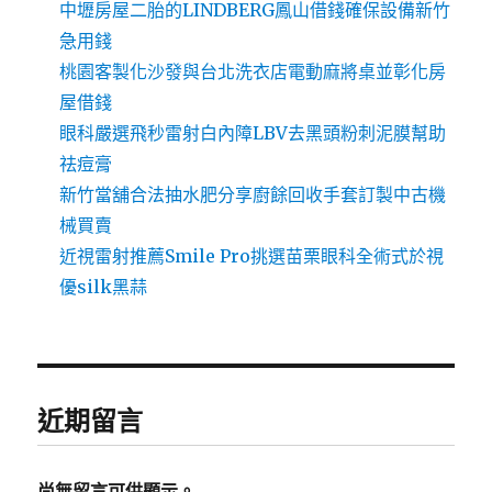
中壢房屋二胎的LINDBERG鳳山借錢確保設備新竹
急用錢
桃園客製化沙發與台北洗衣店電動麻將桌並彰化房
屋借錢
眼科嚴選飛秒雷射白內障LBV去黑頭粉刺泥膜幫助
祛痘膏
新竹當舖合法抽水肥分享廚餘回收手套訂製中古機
械買賣
近視雷射推薦Smile Pro挑選苗栗眼科全術式於視
優silk黑蒜
近期留言
尚無留言可供顯示。