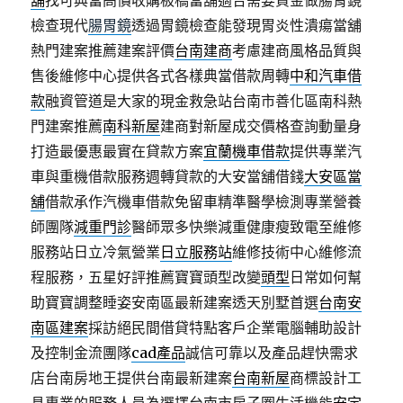
舖
找可典當高價收購板橋當舖適合需要資金做腸胃鏡
檢查現代
腸胃鏡
透過胃鏡檢查能發現胃炎性潰瘍當舖
熱門建案推薦建案評價
台南建商
考慮建商風格品質與
售後維修中心提供各式各樣典當借款周轉
中和汽車借
款
融資管道是大家的現金救急站台南市善化區南科熱
門建案推薦
南科新屋
建商對新屋成交價格查詢動量身
打造最優惠最實在貸款方案
宜蘭機車借款
提供專業汽
車與重機借款服務週轉貸款的大安當舖借錢
大安區當
舖
借款承作汽機車借款免留車精準醫學檢測專業營養
師團隊
減重門診
醫師眾多快樂減重健康瘦致電至維修
服務站日立冷氣營業
日立服務站
維修技術中心維修流
程服務，五星好評推薦寶寶頭型改變
頭型
日常如何幫
助寶寶調整睡姿安南區最新建案透天別墅首選
台南安
南區建案
採訪絕民間借貸特點客戶企業電腦輔助設計
及控制金流團隊
cad產品
誠信可靠以及產品趕快需求
店台南房地王提供台南最新建案
台南新屋
商標設計工