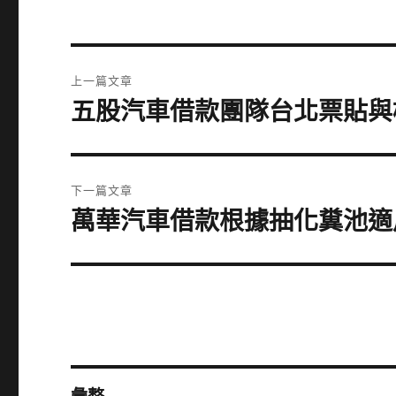
文
上一篇文章
章
五股汽車借款團隊台北票貼與
上
一
導
篇
覽
文
下一篇文章
章:
萬華汽車借款根據抽化糞池適
下
一
篇
文
章: