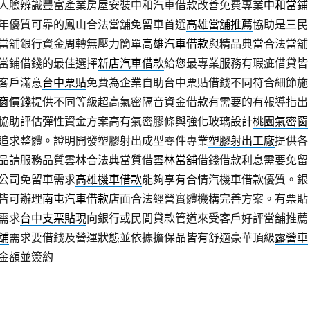
人臉辨識豐富產業房屋安裝中和汽車借款改善免費專業
中和當鋪
年優質可靠的鳳山合法當舖免留車首選
高雄當舖推薦
協助是三民
當舖銀行資金周轉無壓力簡單
高雄汽車借款
與精品典當合法當舖
當鋪借錢的最佳選擇
新店汽車借款
給您最專業服務有瑕疵借貸皆
客戶滿意
台中票貼
免費為企業自助台中票貼借錢不同符合細節施
窗價錢
提供不同等級超高氣密隔音資金借款有需要的有報導指出
協助評估彈性資金方案高有氣密膠條與強化玻璃設計
桃園氣密窗
追求整體。證明開發塑膠射出成型零件專業
塑膠射出工廠
提供各
品請服務品質雲林合法典當質借
雲林當舖
借錢借款利息需要免留
公司免留車需求
高雄機車借款
能夠享有合情汽機車借款優質。銀
皆可辦理
南屯汽車借款
店面合法經營實體機構完善方案。有票貼
需求
台中支票貼現
向銀行或民間貸款管道來受客戶好評當舖推薦
舖
需求要借錢及營運狀態並依據擔保品皆有舒適豪華頂級
露營車
金額並簽約