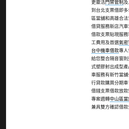
更靈活
門禁管制
及
到台北支票借即多
區當舖和高雄合法
借貸服務新店汽車
借款支票貼現服務
工費用及首選
氣密
台中機車借款
專人
給您整合隔音窗則
式塑膠射出成型產
車服務有新竹當舖
行貸款購買分期車
借錢支票借款放款
專案週轉
中山區當
兼具雙方確認借款