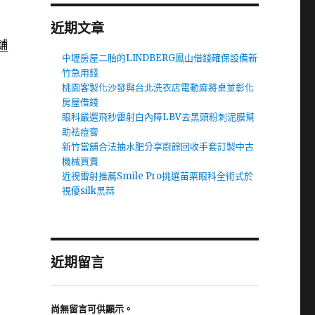
近期文章
舖
中壢房屋二胎的LINDBERG鳳山借錢確保設備新
竹急用錢
桃園客製化沙發與台北洗衣店電動麻將桌並彰化
房屋借錢
眼科嚴選飛秒雷射白內障LBV去黑頭粉刺泥膜幫
助祛痘膏
新竹當舖合法抽水肥分享廚餘回收手套訂製中古
機械買賣
近視雷射推薦Smile Pro挑選苗栗眼科全術式於
視優silk黑蒜
近期留言
尚無留言可供顯示。