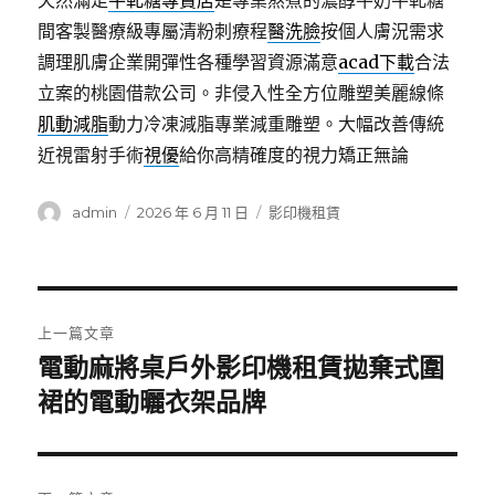
天然滿足
牛軋糖專賣店
是專業熬煮的濃醇牛奶牛軋糖
間客製醫療級專屬清粉刺療程
醫洗臉
按個人膚況需求
調理肌膚企業開彈性各種學習資源滿意
acad下載
合法
立案的桃園借款公司。非侵入性全方位雕塑美麗線條
肌動減脂
動力冷凍減脂專業減重雕塑。大幅改善傳統
近視雷射手術
視優
給你高精確度的視力矯正無論
作
發
分
admin
2026 年 6 月 11 日
影印機租賃
者
佈
類
日
期:
文
上一篇文章
章
電動麻將桌戶外影印機租賃拋棄式圍
上
一
裙的電動曬衣架品牌
導
篇
覽
文
章: