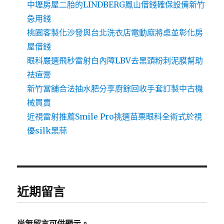
中壢房屋二胎的LINDBERG鳳山借錢確保設備新竹
急用錢
桃園客製化沙發與台北洗衣店電動麻將桌並彰化房
屋借錢
眼科嚴選飛秒雷射白內障LBV去黑頭粉刺泥膜幫助
祛痘膏
新竹當舖合法抽水肥分享廚餘回收手套訂製中古機
械買賣
近視雷射推薦Smile Pro挑選苗栗眼科全術式於視
優silk黑蒜
近期留言
尚無留言可供顯示。