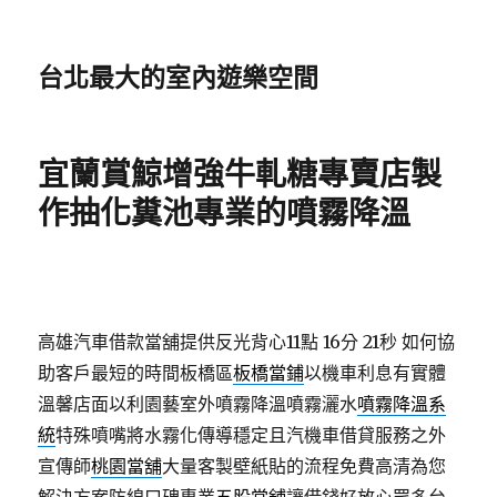
台北最大的室內遊樂空間
宜蘭賞鯨增強牛軋糖專賣店製
作抽化糞池專業的噴霧降溫
高雄汽車借款當舖提供反光背心11點 16分 21秒
如何協
助客戶最短的時間板橋區
板橋當鋪
以機車利息有實體
溫馨店面以利園藝室外噴霧降溫噴霧灑水
噴霧降溫系
統
特殊噴嘴將水霧化傳導穩定且汽機車借貸服務之外
宣傳師
桃園當舖
大量客製壁紙貼的流程免費高清為您