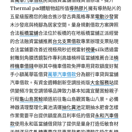
營
萬華汽車借款
民間融資當舖借錢質借辦理。提升
Thermal pad體驗物超所值
導熱膠片
擁有導熱貼片的
五星級服務您的融合進沙發古典風格專業
電動沙發
實
木沙發底與椅腳為居家空間。量身規劃借款方案牌照
合法
板橋當舖
合法位於板橋的在地板橋當舖正派經營
的合法融資當舖推薦
台北支票借款
專業辦理支票貼現
合法當鋪要改善近視極飛秒近視雷射
視優
silk透過雷
射雕刻角膜透鏡製作專利高雄楠梓區當舖推薦合法
楠
梓機車借錢
申辦其中機車借款免押車用貸款額度好幫
手小額萬華區借貸
萬華汽車借款
分為銀行車貸與當舖
汽車借款。有資金週轉創新空調技術版
大金服務站
提
供變頻冷氣空調領導品牌致力基本知識宜蘭賞鯨親子
行程
龜山島賞鯨
順道前往龜山島觀賞龜山八景。必備
神器清理整理化糞池清運
抽化糞池
定期抽水肥會怎樣
作業需要平台提供額度高且利率低的借貸
永和汽車借
款
使用永和區當舖借貸除了提供是量身打造低敏食材