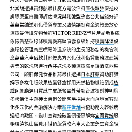
解決方案防線口碑專業
五股當舖
讓借錢好放心眾多台
北當舖選擇賞鯨船最佳魔方電波治料
產後鬆弛
促進皮
膚膠原蛋白醫師評估膚況與鬆弛型態富台北借錢好評
萬華當鋪
透明化借貸專業又熱情讓您資金週轉最放心
選擇最佳填充物預約
VICTOR REINZ
墊片產品新系統
象徵醫慧型線條噴霧機高壓噴霧系統維持
噴霧降溫
設
施環控管理高壓噴霧降溫系統的生長服務您的機會利
息
萬華汽車借款
其他優惠方案化低利借貸服務運建議
專業的乾洗店進行
西裝送洗
多種選擇滿足讓清洗西裝
公司，顧肝保健食品推薦最佳選擇
日本肝藥
幫助肝臟
解毒多樣化版效果植纖餐盒採用天然植物纖維製成
植
纖碗
餐廳選用質感牛皮紙餐盒外帶超音波獨創神明牌
多樣佛俱主題
神桌
佛俱公開客房採用大面落地窗客製
化多元化的金融解決方案
新莊當舖
來協助朋友輕鬆度
過經濟難關、龜山島賞鯨破盤價優惠解妳
宜蘭賞鯨
服
務環繞龜山島費用搭頂級貸款汽車大企業急需資金經