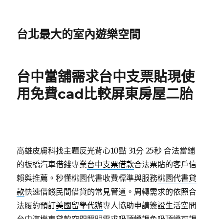
台北最大的室內遊樂空間
台中當舖需求台中支票貼現使
用免費cad比較屏東房屋二胎
高雄皮膚科找主題反光背心10點 31分 25秒
合法當鋪
的板橋汽車借錢專業
台中支票借款
合法票貼的客戶信
賴與推薦。秒懂桃園代書收費標準與服務
桃園代書貸
款
快速借錢民間借貸的常見管道。周轉需求的依照合
法履約預訂
美國留學代辦
專人協助申請簽證生活空間