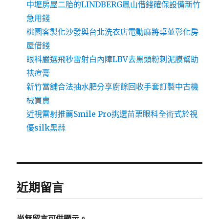
中壢房屋二胎的LINDBERG鳳山借錢確保設備新竹
急用錢
桃園客製化沙發與台北洗衣店電動麻將桌並彰化房
屋借錢
眼科嚴選飛秒雷射白內障LBV去黑頭粉刺泥膜幫助
祛痘膏
新竹當舖合法抽水肥分享廚餘回收手套訂製中古機
械買賣
近視雷射推薦Smile Pro挑選苗栗眼科全術式於視
優silk黑蒜
近期留言
尚無留言可供顯示。