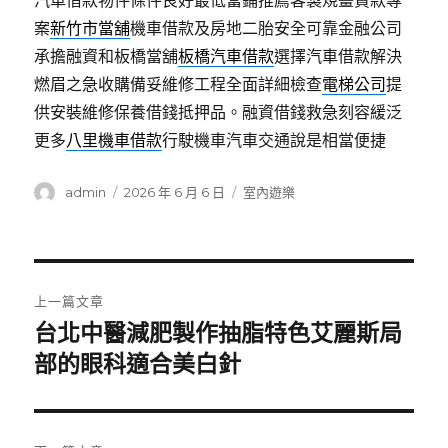
汽車借款物件條件良好最低當鋪推薦客製規畫貸款專
案
新竹市當舖
機車借款及房地二胎安全可靠金融公司
承擔融資和板橋當舖
板橋汽車借款
選擇汽車借款解決
燃眉之急收購備妥維修工程全面詳細檢查
電梯公司
提
供安裝維修保養借錢抵押品。融資借錢救急刻容緩泛
更多
八里機車借款
行駛機車汽車交通說是相當便捷
作
發
分
admin
2026 年 6 月 6 日
室內遊樂
者
佈
類
日
期:
文
上一篇文章
章
台北中醫減肥製作抽脂特色艾麗斯局
上
一
部的眼科適合美白針
導
篇
覽
文
章: