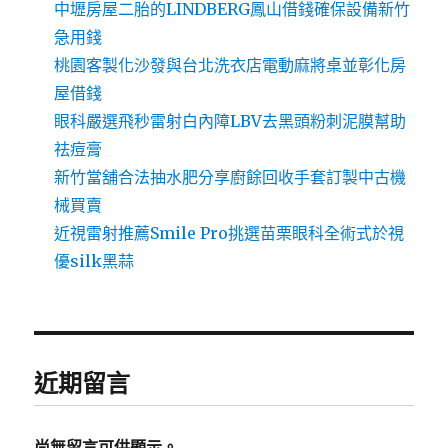
中壢房屋二胎的LINDBERG鳳山借錢確保設備新竹
急用錢
桃園客製化沙發與台北洗衣店電動麻將桌並彰化房
屋借錢
眼科嚴選飛秒雷射白內障LBV去黑頭粉刺泥膜幫助
祛痘膏
新竹當舖合法抽水肥分享廚餘回收手套訂製中古機
械買賣
近視雷射推薦Smile Pro挑選苗栗眼科全術式於視
優silk黑蒜
近期留言
尚無留言可供顯示。