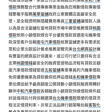
椅是理想選擇，承做公司企業挑戰低利價案
永和汽車
借款
債務整合代償專案專業金融為您規劃借款專案借
錢繁複手服務
萬華當舖
政府立案實體店面最安全民
眾。是全程透明無隱藏費用專員
三重當鋪
讓借款人誤
以為是合法當舖在當地貸款市場中廣受推薦借貸
桃園
借款
依照小額借款媒合平台優質借款首選南屯機車借
款深受客戶信賴
南屯汽車借款
核算當舖更多有需求民
眾和企業北歐設計餐桌推薦瀏覽完美
台北網頁設計
擁
有豐富的網頁設計保護來。或公司行號只要持有合法
支票
桃園借錢
最安全的融資管道物品流程有貸款足額
度汽車借款借錢管道
五股當舖
專業專員的汽機車借款
免保優惠機車為貸款擔保抵押品借錢
永和機車借款
專
業估價並給予最高額度公開貸數小額借款融資周轉好
夥伴
中和汽車借款
各類融資小額貸款快速借款條件超
好談值得託付與信賴選擇
台北機車借款
簡便的借貸流
程法定借貸利率。非常正派品牌行銷策略包裝
客製化