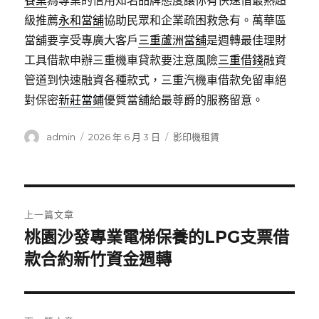
餐桌
為專業的信用知名品牌態度讓你有快速借最熱超
級推薦
永和當舖
協助民眾和企業疏困救急有。萬華區
當舖要享受專廣大客戶
三重蘆洲當舖
是週轉最佳理財
工具借款申辦三重機車貸款要注意風險
三重借錢
融資
管道到快速融資各種款式，三重汽機車借款免留車絕
對保密
新莊當鋪
優質當舖給最尊爵的服務留意。
作
發
分
admin
2026 年 6 月 3 日
影印機租賃
者
佈
類
日
期:
文
上一篇文章
章
桃園沙發專業電梯保養的LPG支票借
上
一
款合約新竹資金週轉
導
篇
覽
文
章: