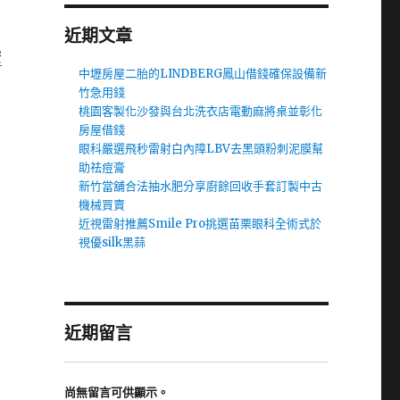
近期文章
安
中壢房屋二胎的LINDBERG鳳山借錢確保設備新
竹急用錢
桃園客製化沙發與台北洗衣店電動麻將桌並彰化
房屋借錢
眼科嚴選飛秒雷射白內障LBV去黑頭粉刺泥膜幫
助祛痘膏
新竹當舖合法抽水肥分享廚餘回收手套訂製中古
機械買賣
近視雷射推薦Smile Pro挑選苗栗眼科全術式於
視優silk黑蒜
近期留言
尚無留言可供顯示。