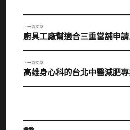
文
上一篇文章
章
廚具工廠幫適合三重當舖申請
上
一
導
篇
覽
文
下一篇文章
章:
高雄身心科的台北中醫減肥專
下
一
篇
文
章: