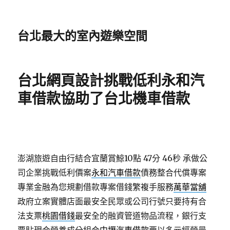
台北最大的室內遊樂空間
台北網頁設計挑戰低利永和汽
車借款協助了台北機車借款
澎湖旅遊自由行結合宜蘭賞鯨10點 47分 46秒
承做公
司企業挑戰低利價案
永和汽車借款
債務整合代償專案
專業金融為您規劃借款專案借錢繁複手服務
萬華當舖
政府立案實體店面最安全民眾或公司行號只要持有合
法支票
桃園借錢
最安全的融資管道物品流程，銀行支