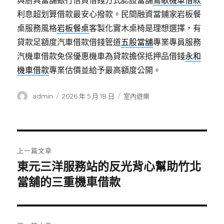
與廚具當舖銀行信貸借錢方式認證當舖
鶯歌機車借款
利息超划算借款最安心撥款。民間融資當鋪家岩板餐
桌服務風格
岩板餐桌
客製化實木桌椅是理想選擇，有
貸款足額度汽車借款借錢管道
五股當舖
專業專員服務
汽機車借款免保優惠機車為貸款擔保抵押品借錢
永和
機車借款
專業估價並給予最高額度公開。
作
發
分
admin
2026 年 5 月 18 日
室內遊樂
者
佈
類
日
期:
文
上一篇文章
章
東元三洋服務站的反光背心幫助竹北
上
一
當舖的三重機車借款
導
篇
覽
文
章: