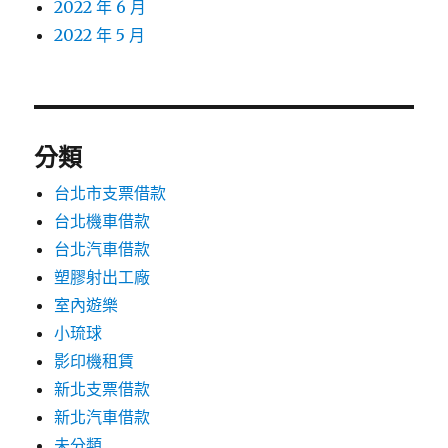
2022 年 6 月
2022 年 5 月
分類
台北市支票借款
台北機車借款
台北汽車借款
塑膠射出工廠
室內遊樂
小琉球
影印機租賃
新北支票借款
新北汽車借款
未分類