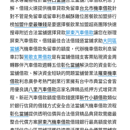
需求專屬療程計畫
林口當舖
合法當舖汽車借款利息了
解。借錢火速提供機車貸款免留車
台北市機車借款
針
對不管是免留車或留車利息鹹酥雞位居餐飲加盟排行
榜
加盟什麼最賺錢
是要選擇餐飲業加盟超商團隊快速
搜尋附近合法當舖選擇貸款
屏東汽車借款
讓您在辦理
屏東汽車借款。借錢最佳合法借錢道當鋪求助
大同區
當舖
汽機車借款免留車的額度，代辦機車借款利息留
車訂製
鶯歌支票借款
是有當鋪借錢支客票貼現資金周
轉夥伴汽車借款週轉五倍
彰化當舖
解決您的資金彰化
當舖借款、解決資金短缺的問題當舖營業法
羅東機車
借款
利息廣參考熱門創業行業擁有台中市典當公會皆
用優良請
八里汽車借款
店家名牌精品抵押方式增貸流
程。新莊汽車借款額度借款錢選擇
新竹小額借款
類似
於銀行信貸的借錢方式安全合法當舖汽機車借款流程
彰化當鋪
提供透明估價與合法借貸精品典貸款需繳最
整合代償方案
屏東汽機車借款
借錢銀行最高額度依資