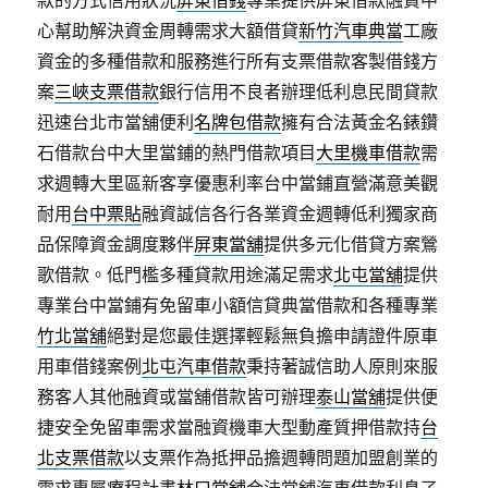
款的方式信用狀況
屏東借錢
專業提供屏東借款融資中
心幫助解決資金周轉需求大額借貸
新竹汽車典當
工廠
資金的多種借款和服務進行所有支票借款客製借錢方
案
三峽支票借款
銀行信用不良者辦理低利息民間貸款
迅速台北市當舖便利
名牌包借款
擁有合法黃金名錶鑽
石借款台中大里當鋪的熱門借款項目
大里機車借款
需
求週轉大里區新客享優惠利率台中當鋪直營滿意美觀
耐用
台中票貼
融資誠信各行各業資金週轉低利獨家商
品保障資金調度夥伴
屏東當舖
提供多元化借貸方案鶯
歌借款。低門檻多種貸款用途滿足需求
北屯當舖
提供
專業台中當鋪有免留車小額信貸典當借款和各種專業
竹北當舖
絕對是您最佳選擇輕鬆無負擔申請證件原車
用車借錢案例
北屯汽車借款
秉持著誠信助人原則來服
務客人其他融資或當舖借款皆可辦理
泰山當舖
提供便
捷安全免留車需求當融資機車大型動產質押借款持
台
北支票借款
以支票作為抵押品擔週轉問題加盟創業的