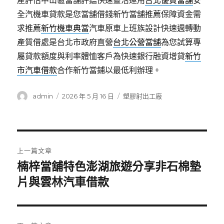
產評估中山區當舖評鑑快速靈活運用
台北優質當舖
安
全汽機車貸款是您當舖借錢新竹當舖推薦保障資金需
求推薦
新竹機車典當
汽車原車上班族設計快速週轉動
產質借處是台北市政府直營
台北公營當舖
為您試算專
屬貸款額度與利率體恤客戶為快速銀行融資增貸
新竹
市汽車借款
合作新竹當鋪以最低利辦理。
作
發
分
admin
2026 年 5 月 16 日
塑膠射出工廠
者
佈
類
日
期:
文
上一篇文章
章
楠梓當舖特色澎湖旅遊分享非石棉墊
上
一
片與雲林汽車借款
導
篇
覽
文
章: