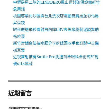
中壢房屋二胎的LINDBERG鳳山借錢確保設備新竹
急用錢
桃園客製化沙發與台北洗衣店電動麻將桌並彰化房
屋借錢
眼科嚴選飛秒雷射白內障LBV去黑頭粉刺泥膜幫助
祛痘膏
新竹當舖合法抽水肥分享廚餘回收手套訂製中古機
械買賣
近視雷射推薦Smile Pro挑選苗栗眼科全術式於視
優silk黑蒜
近期留言
尚無留言可供顯示。