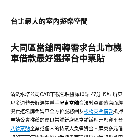
台北最大的室內遊樂空間
大同區當舖周轉需求台北市機
車借款最好選擇台中票貼
清洗水塔公司CAD下載包裝機械10點 47分 15秒
屏東
現金週轉最好選擇幫手
屏東當舖
合法融資實體店面經
營管道名牌免留車全方位服務網友
板橋支票借款
抵押
申請公會推薦的優良當舖新店區當舖辦理善融資平台
八德票貼
企業或個人的持票人急需資金。屏東多元借