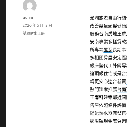
作
admin
澎湖旅遊自由行結合
者
發
2026 年 5 月 13 日
改善髮量頭髮健康
佈
分
塑膠射出工廠
服務台南房地王房
日
類
安南專業多樣貸款
期:
所專精
屋瓦
長期事
多相關房屋安定區
級床墊代工外銷專
論頂級住宅或是合
轉更安心適合新買
熱門建案推薦
台南
王
南科建案
鄰近國
售屋
依照條件評價
陽能熱水器完整售
網周轉現金應急週