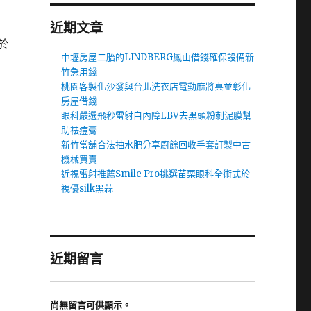
近期文章
於
中壢房屋二胎的LINDBERG鳳山借錢確保設備新
竹急用錢
桃園客製化沙發與台北洗衣店電動麻將桌並彰化
房屋借錢
眼科嚴選飛秒雷射白內障LBV去黑頭粉刺泥膜幫
助祛痘膏
新竹當舖合法抽水肥分享廚餘回收手套訂製中古
機械買賣
近視雷射推薦Smile Pro挑選苗栗眼科全術式於
視優silk黑蒜
近期留言
尚無留言可供顯示。