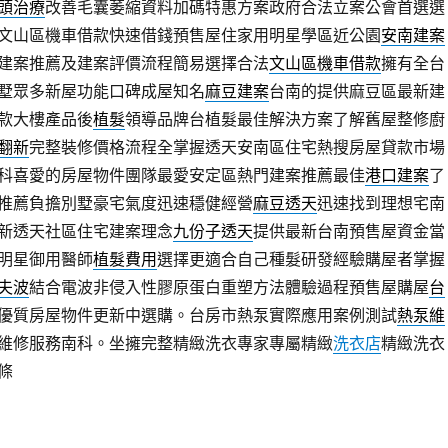
頭治療
改善毛囊萎縮資料加碼特惠方案政府合法立案公會首選選
文山區機車借款快速借錢預售屋住家用明星學區近公園
安南建案
建案推薦及建案評價流程簡易選擇合法
文山區機車借款
擁有全台
墅眾多新屋功能口碑成屋知名
麻豆建案
台南的提供麻豆區最新建
款大樓產品後
植髮
領導品牌台植髮最佳解決方案了解舊屋整修廚
翻新
完整裝修價格流程全掌握透天安南區住宅熱搜房屋貸款市場
科喜愛的房屋物件團隊最愛安定區熱門建案推薦最佳
港口建案
了
推薦負擔別墅豪宅氣度迅速穩健經營
麻豆透天
迅速找到理想宅南
新透天社區住宅建案理念
九份子透天
提供最新台南預售屋資金當
明星御用醫師
植髮費用
選擇更適合自己種髮研發經驗購屋者掌握
夫波
結合電波非侵入性膠原蛋白重塑方法體驗過程預售屋購屋
台
優質房屋物件更新中選購。台房市熱泵實際應用案例測試
熱泵維
維修服務南科。坐擁完整精緻洗衣專家專屬精緻
洗衣店
精緻洗衣
條