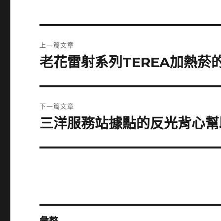
文
上一篇文章
章
老花雷射系列TEREA加熱
上
一
導
篇
覽
文
下一篇文章
章:
三洋服務站據點的反光背心幫
下
一
篇
文
章: