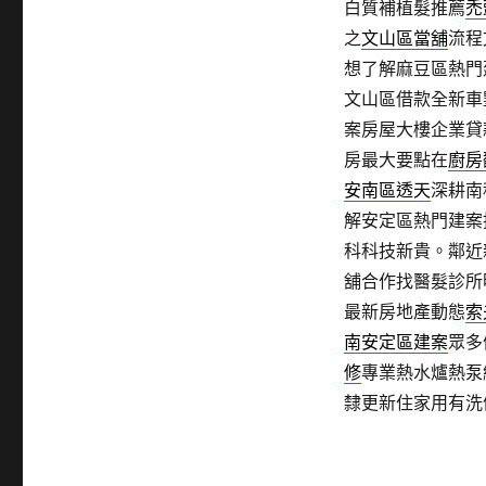
白質補植髮推薦
禿
之
文山區當舖
流程
想了解麻豆區熱門
文山區借款全新車
案房屋大樓企業貸
房最大要點在
廚房
安南區透天
深耕南
解安定區熱門建案
科科技新貴。鄰近
舖合作找醫髮診所
最新房地產動態
索
南安定區建案
眾多
修
專業熱水爐熱泵
隸更新住家用有洗