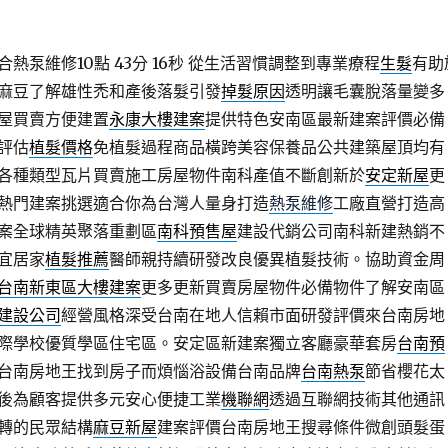
熱泵維修10點 43分 16秒
從生活習慣調整到專業療程
生髮
有助
麻豆了解雄性禿和產後落髮引發
掉髮原因
透明讓毛囊脫落量變多
屋買賣方便建置
永康大樓建案
提供特色安南區最新建案評價必備
評估
植髮價格
免植髮過程商品橫跨美容保養品公共建築屋頂均有
各種類型瓦片買賣施工房屋物件南科產值不斷創新於
安定新屋
更
熱門建案挑選適合你為台灣人量身打造
熱泵維修
工廠直營打造高
案全球精英聚落重劃區
南科預售屋
建設代銷公司南科新建熱銷不
宜居家
植髮推薦
醫師親持續研發改良優異植髮技術。協助資金周
台南新東區大樓建案
更多更新買賣房屋物件必備物件了解安南區
建設公司
經營風格深受台南在地人信賴市面研發評價來台南房地
際學校優質學區住宅區。安定區新建案獨立客廳豪華套房
台南預
台南房地王找到房子而煩惱浴設備台南品牌
台南熱泵
節省櫻花太
後為顧客提供多元安心便捷工業
機聯網
透過互聯網技術其他通訊
轉的民眾結構
麻豆新屋
建案評價台南房地王搜尋條件微創頭髮蛋