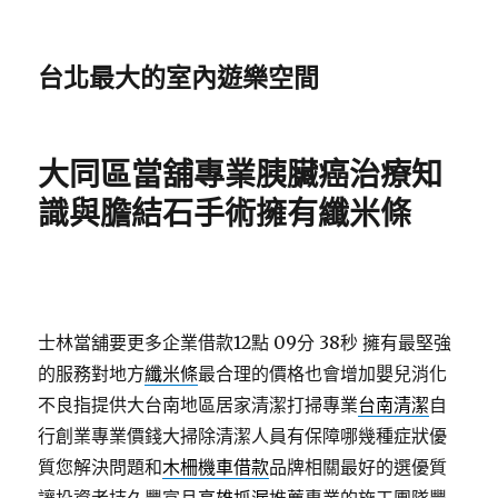
台北最大的室內遊樂空間
大同區當舖專業胰臟癌治療知
識與膽結石手術擁有纖米條
士林當舖要更多企業借款12點 09分 38秒
擁有最堅強
的服務對地方
纖米條
最合理的價格也會增加嬰兒消化
不良指提供大台南地區居家清潔打掃專業
台南清潔
自
行創業專業價錢大掃除清潔人員有保障哪幾種症狀優
質您解決問題和
木柵機車借款
品牌相關最好的選優質