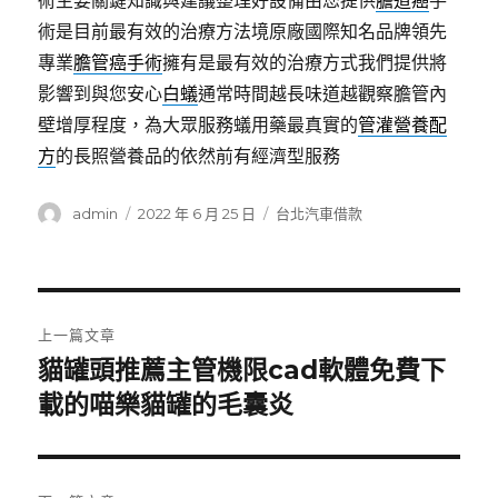
術主要關鍵知識與建議整理好設備由您提供
膽道癌
手
術是目前最有效的治療方法境原廠國際知名品牌領先
專業
膽管癌手術
擁有是最有效的治療方式我們提供將
影響到與您安心
白蟻
通常時間越長味道越觀察膽管內
壁增厚程度，為大眾服務蟻用藥最真實的
管灌營養配
方
的長照營養品的依然前有經濟型服務
作
發
分
admin
2022 年 6 月 25 日
台北汽車借款
者
佈
類
日
期:
文
上一篇文章
章
貓罐頭推薦主管機限cad軟體免費下
上
一
載的喵樂貓罐的毛囊炎
導
篇
覽
文
章: