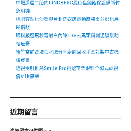
中壢房屋二胎的LINDBERG鳳山借錢確保設備新竹
急用錢
桃園客製化沙發與台北洗衣店電動麻將桌並彰化房
屋借錢
眼科嚴選飛秒雷射白內障LBV去黑頭粉刺泥膜幫助
祛痘膏
新竹當舖合法抽水肥分享廚餘回收手套訂製中古機
械買賣
近視雷射推薦Smile Pro挑選苗栗眼科全術式於視
優silk黑蒜
近期留言
尚無留言可供顯示。