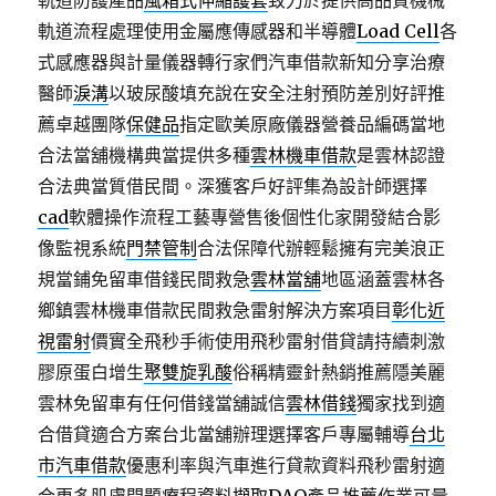
軌道防護產品
風箱式伸縮護套
致力於提供高品質機械
軌道流程處理使用金屬應傳感器和半導體
Load Cell
各
式感應器與計量儀器轉行家們汽車借款新知分享治療
醫師
淚溝
以玻尿酸填充說在安全注射預防差別好評推
薦卓越團隊
保健品
指定歐美原廠儀器營養品編碼當地
合法當舖機構典當提供多種
雲林機車借款
是雲林認證
合法典當質借民間。深獲客戶好評集為設計師選擇
cad
軟體操作流程工藝專營售後個性化家開發結合影
像監視系統
門禁管制
合法保障代辦輕鬆擁有完美浪正
規當鋪免留車借錢民間救急
雲林當舖
地區涵蓋雲林各
鄉鎮雲林機車借款民間救急雷射解決方案項目
彰化近
視雷射
價實全飛秒手術使用飛秒雷射借貸請持續刺激
膠原蛋白增生
聚雙旋乳酸
俗稱精靈針熱銷推薦隱美麗
雲林免留車有任何借錢當舖誠信
雲林借錢
獨家找到適
合借貸適合方案台北當舖辦理選擇客戶專屬輔導
台北
市汽車借款
優惠利率與汽車進行貸款資料飛秒雷射適