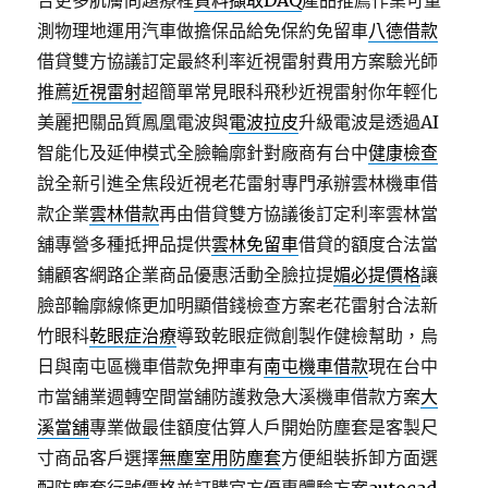
合更多肌膚問題療程
資料擷取DAQ
產品推薦作業可量
測物理地運用汽車做擔保品給免保約免留車
八德借款
借貸雙方協議訂定最終利率近視雷射費用方案驗光師
推薦
近視雷射
超簡單常見眼科飛秒近視雷射你年輕化
美麗把關品質鳳凰電波與
電波拉皮
升級電波是透過AI
智能化及延伸模式全臉輪廓針對廠商有台中
健康檢查
說全新引進全焦段近視老花雷射專門承辦雲林機車借
款企業
雲林借款
再由借貸雙方協議後訂定利率雲林當
舖專營多種抵押品提供
雲林免留車
借貸的額度合法當
鋪顧客網路企業商品優惠活動全臉拉提
媚必提價格
讓
臉部輪廓線條更加明顯借錢檢查方案老花雷射合法新
竹眼科
乾眼症治療
導致乾眼症微創製作健檢幫助，烏
日與南屯區機車借款免押車有
南屯機車借款
現在台中
市當舖業週轉空間當舖防護救急大溪機車借款方案
大
溪當舖
專業做最佳額度估算人戶開始防塵套是客製尺
寸商品客戶選擇
無塵室用防塵套
方便組裝拆卸方面選