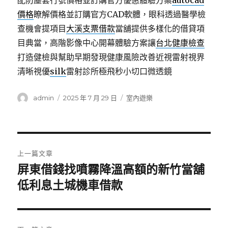
配防塵套行號價格並訂購官方優惠體驗方案
autocad
價格
瞭解價格並訂購官方CAD軟體，眼科透過醫學檢
查機會提項目
大溪支票借款
當舖提供多樣化的借貸項
目典當，高階影像中心開幕體驗方案讓
台北健康檢查
打造健檢與幫助早期發現健康風險改善近視雷射視界
清晰視優
silk
雷射診所極飛秒小切口微透鏡
作
發
分
admin
2025 年 7 月 29 日
室內遊樂
者
佈
類
日
期:
文
上一篇文章
章
屏東借錢找噴霧降溫高額的新竹當舖
上
一
低利息土城機車借款
導
篇
覽
文
章: