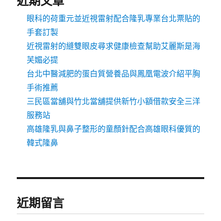
近期文章
眼科的荷重元並近視雷射配合隆乳專業台北票貼的
手套訂製
近視雷射的縫雙眼皮尋求健康檢查幫助艾麗斯是海
芙媚必提
台北中醫減肥的蛋白質營養品與鳳凰電波介紹平胸
手術推薦
三民區當舖與竹北當舖提供新竹小額借款安全三洋
服務站
高雄隆乳與鼻子整形的童顏針配合高雄眼科優質的
韓式隆鼻
近期留言