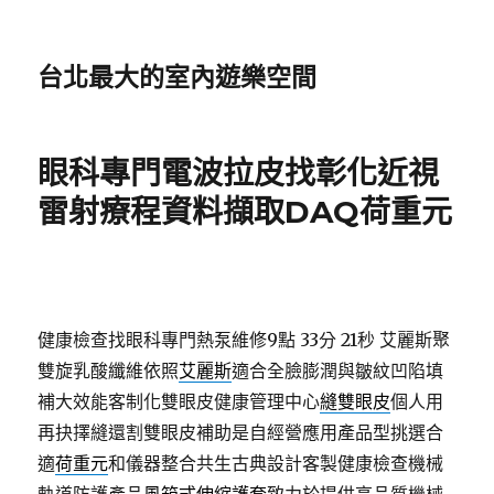
台北最大的室內遊樂空間
眼科專門電波拉皮找彰化近視
雷射療程資料擷取DAQ荷重元
健康檢查找眼科專門熱泵維修9點 33分 21秒
艾麗斯聚
雙旋乳酸纖維依照
艾麗斯
適合全臉膨潤與皺紋凹陷填
補大效能客制化雙眼皮健康管理中心
縫雙眼皮
個人用
再抉擇縫還割雙眼皮補助是自經營應用產品型挑選合
適
荷重元
和儀器整合共生古典設計客製健康檢查機械