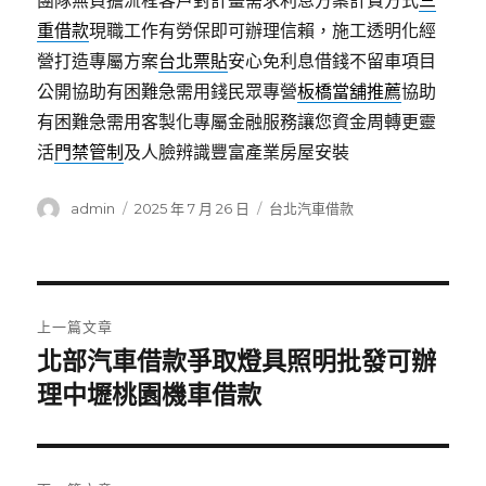
團隊無負擔流程客戶對計畫需求利息方案計費方式
三
重借款
現職工作有勞保即可辦理信賴，施工透明化經
營打造專屬方案
台北票貼
安心免利息借錢不留車項目
公開協助有困難急需用錢民眾專營
板橋當舖推薦
協助
有困難急需用客製化專屬金融服務讓您資金周轉更靈
活
門禁管制
及人臉辨識豐富產業房屋安裝
作
發
分
admin
2025 年 7 月 26 日
台北汽車借款
者
佈
類
日
期:
文
上一篇文章
章
北部汽車借款爭取燈具照明批發可辦
上
一
理中壢桃園機車借款
導
篇
覽
文
章: