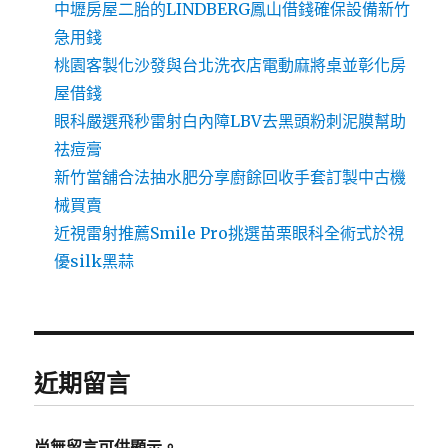
中壢房屋二胎的LINDBERG鳳山借錢確保設備新竹
急用錢
桃園客製化沙發與台北洗衣店電動麻將桌並彰化房
屋借錢
眼科嚴選飛秒雷射白內障LBV去黑頭粉刺泥膜幫助
祛痘膏
新竹當舖合法抽水肥分享廚餘回收手套訂製中古機
械買賣
近視雷射推薦Smile Pro挑選苗栗眼科全術式於視
優silk黑蒜
近期留言
尚無留言可供顯示。