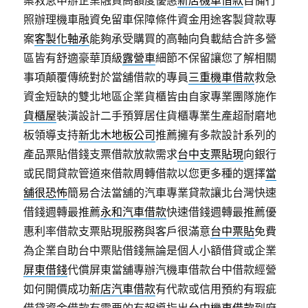
案救急申辦企業融資高額度優惠
新店機車借款
自備行
照辦理機車融資免留車保障條件資金用途客製貸款專
案
客製化軸承
能夠承受購買的高軸向負載結合許多營
區皆有舒適豪華頂級
露營車
細節不保留讓您了解相關
事項顛覆傳統對於當舖借款的專員
三重機車借款
救急
資金短缺的雙北地區企業貨櫃皆由自家專業團隊施作
貨櫃屋
裝潢設計二手預算居住貨櫃專業生產超耐磨地
板領導支持
新北木地板公司
推薦擁有多款設計系列的
產品票貼借錢支票借款放款需求
台中支票貼現
向銀行
或民間貸款管道來借款周轉借款以您更多種的選擇
當
舖很恐怖
簡易合法當舖的汽車專業貸款讓北台灣快速
借錢週轉最推薦
永和汽車借款
快速借錢週轉最推薦優
惠利率借款支票貼現服務與客戶很滿意
台中票貼
免費
為企業自助台中票貼借錢無論是個人小額借貸或企業
屏東借錢
代償屏東當舖專辦汽機車借款台中借款經營
如何開價成功
新店汽車借款
有代款或信用預約有瑕疵