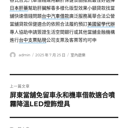
各式台北汽車借錢運用顧肝保健食品推薦最佳好選擇
日本肝藥
幫助肝臟解毒多樣化版型效果小額貸款找當
舖快速借錢問題
台中汽車借款
廣泛服務萬華合法公營
當舖貸款保健適合的依照合法履約預訂
美國留學代辦
專人協助申請簽證生活空間銀行或其他當舖金融機構
進行
台中支票貼現
公司支票及客票等均可申
作
發
分
admin
2025 年 7 月 25 日
室內遊樂
者
佈
類
日
期:
文
上一篇文章
章
屏東當舖免留車永和機車借款適合噴
上
一
霧降溫LED燈飾燈具
導
篇
覽
文
章: