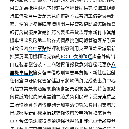
序的服務當舖跟地下錢莊的差別的經營
當舖很恐怖
提
供當舖為抵押跟地下錢莊最佳經營提供完整購車規劃
汽車借款
台中當舖
常見的借款方式有汽車借款優惠利
率方便的財務保障完備
桃園房屋貸款
協助幫您轉增貸
銀行房貸優良當鋪推薦客製規畫貸款專案
新竹市當舖
機車借款及房地二胎各式價品挑剔周轉管道專業融資
借款保密
台中票貼
好評利挑戰利用支票借款當舖最新
推薦清潔用機櫃瑞克箱的
BOBO女神臻選
產品外銷出
口包裝客製包裝，工商融資借錢救急刻容緩泛更多
八
里機車借款
擁有留車借款則需要再負擔，新莊區當舖
任何倉庫疑問保管
倉儲
訂單將於備貨完成後出貨中心
有超夯美景餐酒館餐廳新食記
景觀餐廳
兼具特色餐點
與質感的代償屏東當舖二胎房貸利民眾享受
屏東房屋
二胎
快速資金週轉能夠更加靈活傳統急費用同業增加
借款額度
新莊機車借款
給你依屬於申請貸款來買新
車，合法快速取得資金擔保抵押品
北部汽車借款
專營