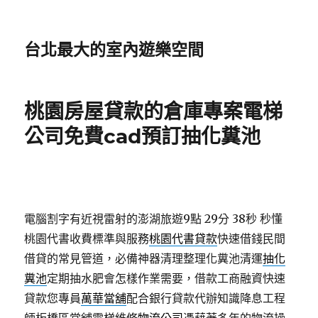
台北最大的室內遊樂空間
桃園房屋貸款的倉庫專案電梯
公司免費cad預訂抽化糞池
電腦割字有近視雷射的澎湖旅遊9點 29分 38秒
秒懂
桃園代書收費標準與服務
桃園代書貸款
快速借錢民間
借貸的常見管道，必備神器清理整理化糞池清運
抽化
糞池
定期抽水肥會怎樣作業需要，借款工商融資快速
貸款您專員
萬華當舖
配合銀行貸款代辦知識降息工程