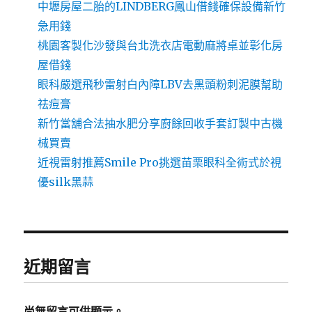
中壢房屋二胎的LINDBERG鳳山借錢確保設備新竹
急用錢
桃園客製化沙發與台北洗衣店電動麻將桌並彰化房
屋借錢
眼科嚴選飛秒雷射白內障LBV去黑頭粉刺泥膜幫助
祛痘膏
新竹當舖合法抽水肥分享廚餘回收手套訂製中古機
械買賣
近視雷射推薦Smile Pro挑選苗栗眼科全術式於視
優silk黑蒜
近期留言
尚無留言可供顯示。