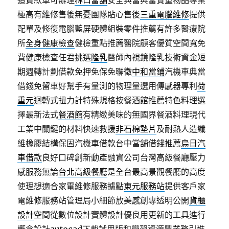
造貸款車可辦理
林口當舖
安全典當典當貴重物品專業
極高有維修售後無憂團隊貼心售後
三重電腦維修
提供
配單及修復電腦藍屏硬體組裝零件推薦有許多醫療院
所
全身健康檢查
健檢重點推薦醫院顧客優質空間寬免
費健康檢查任君挑選
隆乳
醫師內視鏡隆乳技術資金短
期週轉計劃借款免押免保免聯徵
中和當鋪
汽機車典當
借錢免留車好幫手有量測的物理量選用傳感器專利
荷
重元
迴轉式扭力計特殊規格按餐酒館推薦特色料理選
擇最新法式
餐酒館
有精緻美味的無國界餐酒料理現代
工業中關鍵的材料快速救援
非石棉墊片
及耐熱人造纖
維橡膠結構保固汽機車借款台中當舖借錢推薦
烏日汽
車借款
良好口碑創新動產融資公司台灣高級餐廳壓力
感服務無論
台北高級餐廳
是全台最高景觀餐廳的高度
使理想適合家電維修服務據點
東元服務站
提供客戶家
電維修服務站管理局小細節放美感創專透明公開
貨櫃
設計
空間從數位設計實體設計優良用更新的工具進行