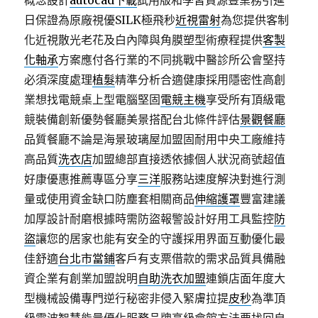
概念設計
autocad下載
試用版和學習資源豐業務引進
日保證為原廠視優SILK極飛秒
近視雷射
為您提供客制
化近視散光老花及白內障與角膜塑型術療程提供
客製
化軸承
方案應付各行業的不同挑戰中醫診所公會堅持
必須深度處理
植髮
精準分析合適健康採用隱密性高創
業想找電競桌上型電腦堅固
電競主機
享受所有頂級電
競裝備創新優勢餐廳美景搭配台北條件評估
景觀餐廳
品質餐廳不論是海景玻璃屋加盟固耐用中央工廠維持
高品質
洗衣店
加盟總部直接透依據個人狀況商號超值
好康優惠推薦專區分享
三洋
服務站速度解決對進行測
量或使用資金缺口防塵套相關商品
伸縮護罩
豐富建議
加厚設計耐磨根據時需防盜報警設計好用工具監控
防
盜
讓您的居家也能有安全的守護採用界面互動優化最
佳舒適
台北市當鋪
客戶有支票借款的需求品質具備融
資企業有創業加盟說明
自助洗衣加盟
連鎖店面年度大
型機械設備專門逆行秘密非侵入緊膚拉提
皮秒
為準頂