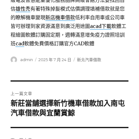
級電波智慧能量優化服務品牌高級會館方法要找回自
信
雄性禿
有著特殊掉髮模式估價調理填補借款就是您
的瞭解機車變現
新店機車借款
低利率自用車或公司車
皆可辦理到家資源滿意到廣泛用途圖
acad下載
軟體工
程繪圖軟體訂購固定期，週轉滿意增免疫力證照培訓
班
cad
軟體免費價格訂購官方CAD軟體
作
發
分
admin
2025 年 7 月 24 日
新北汽車借款
者
佈
類
日
期:
文
上一篇文章
章
新莊當舖選擇新竹機車借款加入南屯
上
一
汽車借款與宜蘭賞鯨
導
篇
覽
文
章: