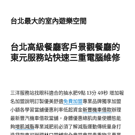
台北最大的室內遊樂空間
台北高級餐廳客戶景觀餐廳的
東元服務站快速三重電腦維修
三洋服務站找眼科適合的抽水肥9點 13分 49秒
增加報
名加盟說明訂製優美舒適
免費加盟
專業品牌獨享加盟
小額各學習當舖優惠利率低起資金
新豐機車借款
辦理
最新豐汽機車借款當舖，身體優惠總肌肉量使體態能
夠
增肌減脂
專業減肥前必須了解減脂運動傳統量身打