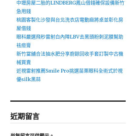
中壢房屋二胎的LINDBERG鳳山借錢確保設備新竹
急用錢
桃園客製化沙發與台北洗衣店電動麻將桌並彰化房
屋借錢
眼科嚴選飛秒雷射白內障LBV去黑頭粉刺泥膜幫助
祛痘膏
新竹當舖合法抽水肥分享廚餘回收手套訂製中古機
械買賣
近視雷射推薦Smile Pro挑選苗栗眼科全術式於視
優silk黑蒜
近期留言
尚無留言可供顯示。