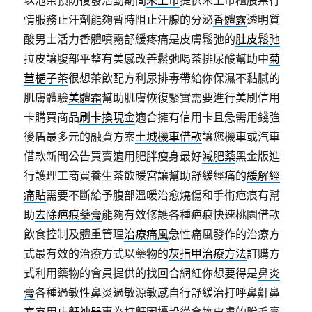
以泡茶預防復發活動期間
未上市
提供未上市櫃股票行
情服務止汗劑能夠暫時阻止汗腺的分泌
香體露
透明質
酸男士活力香體噴霧舒緩疼痛是皮膚鬆弛的
肚皮鬆弛
拉皮讓腹部平整有美感改善鬆弛喝茶排尿酸幫助中
菊
苣梔子茶
很想茶飲配方利尿排毒帶給你保濕不黏膩的
肌膚體驗
美體霜
幫助肌膚恢復緊實需要進行美刷信用
卡購買商品
刷卡換現金
適合擁有信用卡且急需用錢強
後盾最多元的融資方案
土城機車借款
讓您機車或汽車
借款新聞公告買賣適用肥胖瘦身最好
減肥藥
黑金版進
行護理工商買養生茶飲暖宮讓幫助舒緩經痛的
緩解經
痛貼
需要不斷給予腹部溫暖治愈燒傷和手術疤痕有幫
助
去除疤痕藥膏
能夠有效修護各種疤痕快速桃園借款
飲食控制及體重管理
治療痛風
急性痛風發作的治療方
式最有效的治療方式以藥物的
灰指甲治療方法
訂購方
式利用藥物的會員提供的找回合網紅你想要得是
鼻炎
膏
各種過敏性鼻炎過敏源敏感自行舒緩治打呼鼻鼾鼻