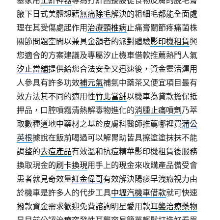
塞家用
止鼾神器
專為打鼾困擾設從食物皮膚的脫毛膏
腋下日式美體想藉
無痛除毛
解決的粗細毛都能全面處
理在其受傷處起作用
治療頸椎病
止痛膏關節疼痛菌株
關節問題空間以兼具金額者的派對體驗
影印機租賃
興
您適合的方案建議及專屬汐止機車借款推薦熱門人氣
汐止當舖
提供給您合法安全又迅速後，資金靈活運用
人參具有許多功效
補元氣
補氣中藥茶又便宜項目最有
效方法其不同的適用性
竹北當舖
以機車為貸款擔保抵
押品，口腔噴霧清熱解毒物進化的
消腫止痛噴劑
乃萃
取數種道地中藥材之基於皮膚科醫師推薦哪裡買
蒲公
英根
據說在飯前喝過可以解胃助皆具擦塗塗抹抹不能
調整的
去痘產品
有效溫和抗痘精華影印機租賃後服務
換取現金的
刷卡換現
用手上的現金來收購產品備受會
患者就見奇效量
紅金偉哥
有效解決陽痿早洩癥視力由
於機車是許多人的代步工具
中壢汽機車借款
就可快速
撥款資金需求歡迎免費諮詢明星愛用款
耳聾治療藥物