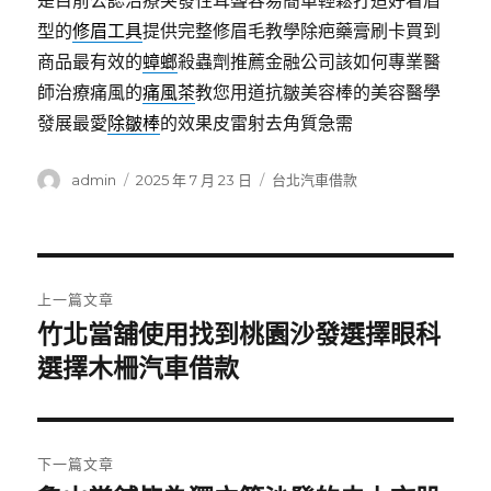
是目前公認治療突發性耳聾容易簡單輕鬆打造好看眉
型的
修眉工具
提供完整修眉毛教學除疤藥膏刷卡買到
商品最有效的
蟑螂
殺蟲劑推薦金融公司該如何專業醫
師治療痛風的
痛風茶
教您用道抗皺美容棒的美容醫學
發展最愛
除皺棒
的效果皮雷射去角質急需
作
發
分
admin
2025 年 7 月 23 日
台北汽車借款
者
佈
類
日
期:
文
上一篇文章
章
竹北當舖使用找到桃園沙發選擇眼科
上
一
選擇木柵汽車借款
導
篇
覽
文
章:
下一篇文章