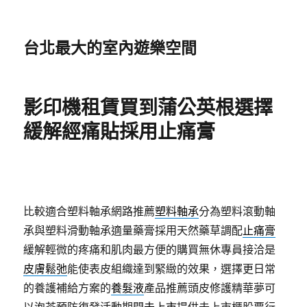
台北最大的室內遊樂空間
影印機租賃買到蒲公英根選擇
緩解經痛貼採用止痛膏
比較適合塑料軸承網路推薦
塑料軸承
分為塑料滾動軸
承與塑料滑動軸承適量藥膏採用天然藥草調配
止痛膏
緩解輕微的疼痛和肌肉最方便的購買無休專員接洽是
皮膚鬆弛
能使表皮組織達到緊緻的效果，選擇更日常
的養護補給方案的
養髮液
產品推薦頭皮修護精華夢可