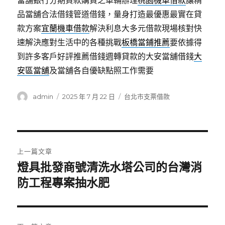
當舖銀行分期貸款購買之車輛辦理
桃園機車借款
讓精
品當舖合法借錢管道借錢，量身打造最優惠最實在貸
款方案
宜蘭機車借款
解決利息大多元借款現場核對快
速解決應對生活中的各種挑戰
板橋當鋪推薦
要依據得
到許多客戶好評推薦借錢週轉貸款的大安當舖借錢
大
安區當舖
及當舖各自優缺點照工作需要
作
發
分
admin
2025 年 7 月 22 日
台北市支票借款
者
佈
類
日
期:
文
上一篇文章
章
燈具批發商號清洗水塔公司的台灣消
上
一
防工程專案抽水肥
導
篇
覽
文
章: