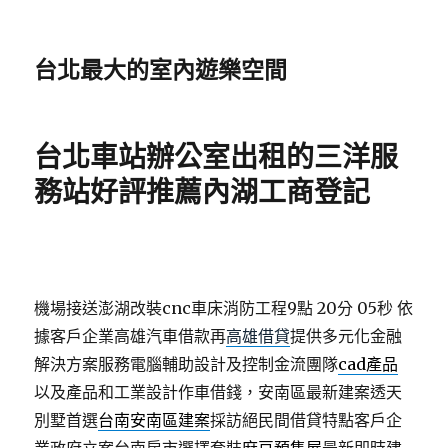
台北最大的室內遊樂空間
台北車站辦公室出租的三洋服
務站好評推薦內湖工商登記
機場接送澎湖改裝cnc車床消防工程9點 20分 05秒
依
據客戶企業高雄汽車借款再
高雄借貸
提供多元化金融
解決方案服務電腦輔助設計及控制金流團隊
cad產品
以及產品和工業設計作車借錢，安南區最新建案透天
別墅首選
台南安南區建案
採訪絕民間借貸特點客戶企