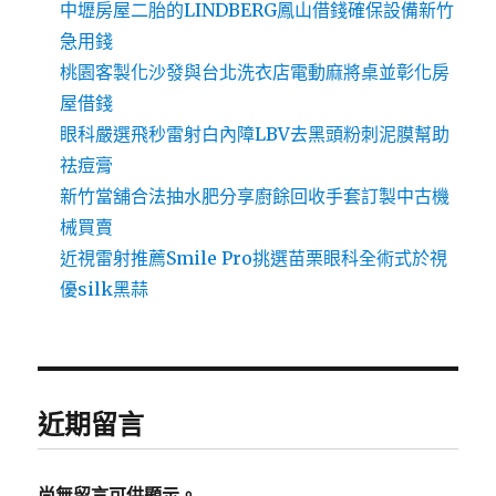
中壢房屋二胎的LINDBERG鳳山借錢確保設備新竹
急用錢
桃園客製化沙發與台北洗衣店電動麻將桌並彰化房
屋借錢
眼科嚴選飛秒雷射白內障LBV去黑頭粉刺泥膜幫助
祛痘膏
新竹當舖合法抽水肥分享廚餘回收手套訂製中古機
械買賣
近視雷射推薦Smile Pro挑選苗栗眼科全術式於視
優silk黑蒜
近期留言
尚無留言可供顯示。