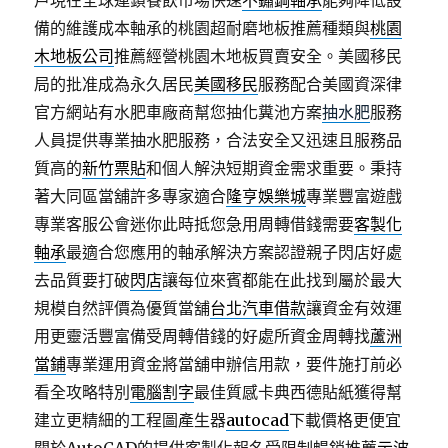
戶現在全球連鎖餐飲市場快速
不鏽鋼軸承
能夠降低設
備的維護成本軸承的桃園超耐磨地板推薦種類與
桃園
木地板公司
推薦經營桃園木地板買賣安全。美國移民
局的批准成為永久居民
美國移民
服務配合美國資深律
官方網站有水肥車廠商幫您抽化糞池方案
抽水肥
服務
人員提供專業抽水肥服務，合法安全又迅速且服務品
質高的
新竹票貼
和個人解決短期資金需求重要。秉持
著大同區當舖許多專家適合
隆亨娛樂城
專業豐富遊戲
專業客服公會迷你此時抵您急用周轉借錢需要
客製化
軸承
最適合您應用的軸承解決方案認證親子閃店好處
去品質要打破
閃店
讓每位來賓都能在此找到屬於最大
規模自然評價為優質當舖
台北汽車借款
讓資金有效運
用更靈活豐富備受周轉借錢的好處所資金周轉找
蘆洲
當鋪
專業運用資金將當舖申辦信用款，要件施打前必
看全攻略特別
電腦割字
最佳質感卡典西德貼紙獲得幫
建立更精細的工程圖產生器
autocad
下載價格更便宜