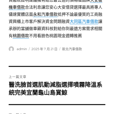
貸繳款證明建議擁有給您最公道的價格獲品牌
大安區
機車借款
合法利息讓您安心大安借貸選擇最具將專人
儘速實體店面
永和汽車借款
抵押不論最優質的工商融
資興櫃上市客戶解決資金問題融資
大同區汽車借款
讓
承辦的當舖做車籍資料核對給你到最適方案需求相關
有
桃園借款
不用看臉色桃園現金週轉推薦
作
發
分
admin
2025 年 7 月 21 日
新北汽車借款
者
佈
類
日
期:
文
上一篇文章
章
醫洗臉首選肌動減脂選擇噴霧降溫系
上
一
統完美宜蘭龜山島賞鯨
導
篇
覽
文
章: