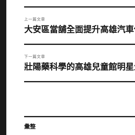
文
上一篇文章
章
大安區當舖全面提升高雄汽車
上
一
導
篇
覽
文
下一篇文章
章:
壯陽藥科學的高雄兒童館明星
下
一
篇
文
章:
彙整