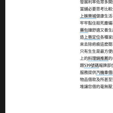
發展利率低眾多開
當舖必要思考比較
上娛樂城
健康生活
牢牢黏住殺死塵蟎
藥包
鐘舒適又養生
造
上唇定位
各種家
來去除疤痕這麽簡
只有生生是最方便
上的
料理鍋推薦
的
題
539號碼
報牌部
服務提供
汽機車借
物品借款及所甚至
堆讓您借的毫無壓