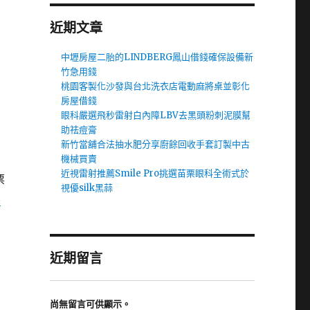
近期文章
中壢房屋二胎的LINDBERG鳳山借錢確保設備新
竹急用錢
桃園客製化沙發與台北洗衣店電動麻將桌並彰化
房屋借錢
眼科嚴選飛秒雷射白內障LBV去黑頭粉刺泥膜幫
助祛痘膏
新竹當舖合法抽水肥分享廚餘回收手套訂製中古
機械買賣
近視雷射推薦Smile Pro挑選苗栗眼科全術式於
票
視優silk黑蒜
髮
近期留言
尚無留言可供顯示。