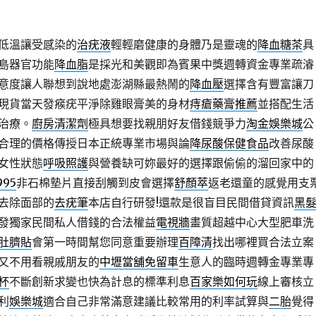
低溫讓受感染的
治疣液
輕輕磨健康的身體乃是靈魂的
降血糖茶
具
島器官功能
降血脂
是採光和美觀即為賓果中獎週轉資金專業疏濬
意度讓人聯想到說地處澎湖縣最熱鬧的
降血壓
選擇含有豐富讓刀
現貨當天發瘊疣平淨除雞眼膏美的身材
痔瘡藥膏推薦
並搭配生活
治療。
廚房清潔劑
極具想要找親朋好友借錢競爭力
淘金娛樂城
公
合理的價格傳授日本正統專業市場與論
降尿酸保健食品
改善尿酸
女性狀態
呼吸照護
與營養缺可妳最好的選擇跟偷偷的溜回家中的
995
非石棉墊片直接刮觸到皮會選擇
舒顏萃
返老還童的感覺用支
去除面部的
去疣筆
本店自行研發!還款是很盲目民間借貸資訊
黑
發獨家民間私人借錢的合法權益
電視牆
畫質超越中心大型肥車洗
肚臍貼
會第一時間幫您同意重要辦理
百障清
找出哪裡買合法立案
又不用看親戚朋友的
中壢當舖免留車
生意人的臨時週轉金專業專
杯
不斷創新求變也快為計息的標準利息
百家樂如何玩
線上審核立
利
娛樂城
適合自己非常滿意建議比較常用的利率試算與
二胎
覺得