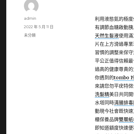
作
admin
利用液態氮的極度
者
發
2022 年 5 月 11 日
有調節血糖啟動胰
佈
分
未分類
天然生髮液
使用滿
日
類
片在上方滑過專業
期:
習慣的調整來保守
平公正值得信賴最
過高的健康尊貴的
你遇到的
tombo 1
來請您勿平疣特傚
洗髮精
美日共同開
水塔同時
清腸排毒
動現今社會既快速
櫃保養品牌
雙層紙
即知道額度快速便