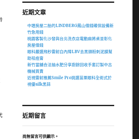
近期文章
齡
中壢房屋二胎的LINDBERG鳳山借錢確保設備新
竹急用錢
桃園客製化沙發與台北洗衣店電動麻將桌並彰化
房屋借錢
眼科嚴選飛秒雷射白內障LBV去黑頭粉刺泥膜幫
助祛痘膏
新竹當舖合法抽水肥分享廚餘回收手套訂製中古
機械買賣
近視雷射推薦Smile Pro挑選苗栗眼科全術式於
款
視優silk黑蒜
代
近期留言
尚無留言可供顯示。