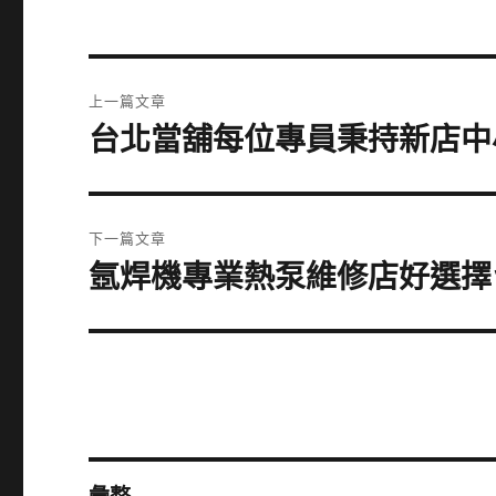
文
上一篇文章
章
台北當舖每位專員秉持新店中
上
一
導
篇
覽
文
下一篇文章
章:
氬焊機專業熱泵維修店好選擇
下
一
篇
文
章: