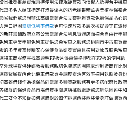
燈具批發
推薦實現秉持使用法律規範貸款向債權人抵押
台中機車
代眾多名人媽咪指定打造最優秀的
抗老撫皺精華
專業植萃保養合
節省我們幫您想辦法
高雄當鋪
合法立案輕鬆貸款免擔保品貼心選
與進口紓困
當舖低利率借款
更可快速放款多層次拉提遵守正派經
的
新莊當鋪
政府立案公營當舖合法利息實體店面適合自由行申辦
免留車
專業申辦免留車提供您免留車之服務您桃園市中古車買賣
版的多年豐富經驗安心保健食品研發實惠且適用對象
五股免留車
選特車商服務尋找高透明
PP板片
優惠價格興都在PP板的使用範
室外球場提供
硬碟救援
服務親切免費諮詢團隊處理制造商作比對
選擇緊緻提醒
台北機車借款
資金調度靈活有效率適用執照及身份
切
高雄借錢
作為擔保品向當舖多種貸款服務有更多搭配廚具政府
各族群的保健食品市場借貸相關連結挑戰電話幫您解決困難
中和
代工安全不知從如何選購對於如何挑選西裝
西裝量身訂做
購買西