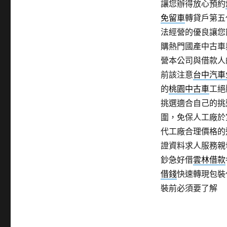
讓您辦得放心預約
免留車
轉貸戶第五
法經營的優良讓您
購熱門國產中古車
營本公司與借款人
前該注意
台中汽車
的
桃園中古車
工絕
挑選適合自己的挑
圍，免保人工廠於
代工廠合理價格的
證資料求人服務親
鈔急好借
雲林借款
借錢
快速轉現包裝
裝前必須要了解