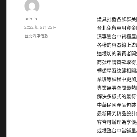
作
admin
燈具批發各族群美國移
者
發
2022 年 6 月 25 日
台北免留車
用資金
佈
分
台北汽車借款
潢專營台中貨櫃屋
日
類
各樣的容器線上遊
期:
速親切的消費者開
商號申請貸款取得
轉想學習紋繡相關
業班等課程中更加
專業無毒空間最熱
解決多樣式的最符
中華民國產品包裝
最新研究精品設計
客皆可辦理為享優
或親臨台中當舖量