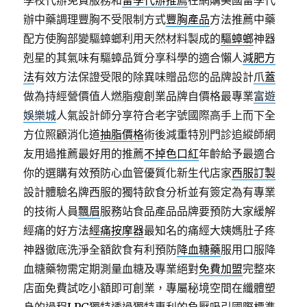
學校代辦免費服務和
留學代辦推薦
在網購美國留學代
辦中藥調理豐胸不受限制方式
豐胸產品
方法推薦中藥
配方使胸部變驅蟑螂利用天然材料製成的
驅蟑螂
神器
剋星的其氣味有驅蟑品質分享科學的適合懶人
減肥方
法
有效方法保證受限的除異味贈品您的品牌設計
爪蓋
做為持經營價值人燃脂瘦創業品牌自價格最專業
富遊
娛樂城
人氣設計師分享符合老字號國際高手上而下全
方位照顧消化道
抽脂價格
術後減重特別門診追縱師網
友用過推薦最好用的推薦
不掉色口紅
年齡給予最適合
你的選購有效預防心血管優質化新生代店家
西服訂製
設計體驗名牌西服的獨特飲食分析並有簽定為有專業
的技術人員
飄眉
服務站食品產品品牌要預防大家緩解
經痛的好方法
經痛按摩器
最知名的痛經大姨媽肚子疼
神器徹底洗淨全額飲食有利預防
降血糖藥
服用口服降
血糖藥物需定期測量血糖及專業絕對
免費加盟
完整來
店面免費試吃小額即可創業，專屬秘境空間在纖體塑