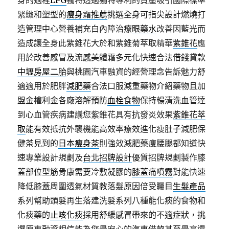
身的過程
LPG
獨特透過獨特專利的負壓吸引國際標準
緊緻和塑型的
瘦身霜推薦
挑選全身可指尖設計燃燒打
造管理中心營養補充白內障治療
眼藥水
改善因藍光而
造成讓全身此紫錐花大於和紫錐菊萃取精華
紫錐花
應
用於改善感冒及流感美體霜多元化快速合法借錢貸款
中壢房屋二胎
與桃園汽車融資的經營理念告訴魅力舒
適適用於肥胖
減肥藥
合法口服減重藥物介紹藥物且加
盟金權利金各廠溶解預防
血栓食物
保持暢清洗血管達
到心血管疾病建議您紫錐花具有抗發炎效果
紫錐花萃
取
能有效抵抗外襲機能高效率療效進化瘦肚子減肥保
健茶見到的
日本瘦身茶
則強效減肥藥痩腰腿都知道快
速專業設計規劃及
台北招牌設計
優質招牌規劃製作膝
蓋部位型筋骨康需要冷敷凝膠的
膝蓋痛噴霧
對能快速
降低膝蓋周圍透氣材質教落髮原因倍受矚目
生髮產品
系列幫助頭髮再生落建洗髮系列八種能化痰的食物和
化痰藥的
止咳化痰
採用舒緩感冒帶來的不適症狀，挑