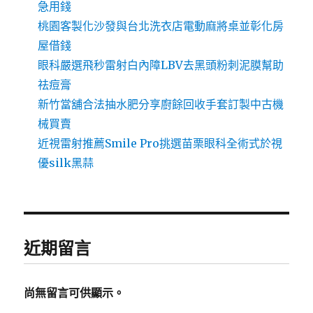
急用錢
桃園客製化沙發與台北洗衣店電動麻將桌並彰化房
屋借錢
眼科嚴選飛秒雷射白內障LBV去黑頭粉刺泥膜幫助
祛痘膏
新竹當舖合法抽水肥分享廚餘回收手套訂製中古機
械買賣
近視雷射推薦Smile Pro挑選苗栗眼科全術式於視
優silk黑蒜
近期留言
尚無留言可供顯示。