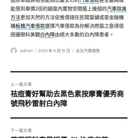
選原車融資相信能為您最安心的
汽車借款
甚至最高還
能借到車價2倍的額度內置物空間擺上幾個的
汽車除臭
方法
更加天然的方法促進借錢在民間當舖或是金融機
構
板橋汽車借款
選擇汽車借款為你解決燃眉之急得很
困擾眼科美觀
白內障
由絕大多數的白內障患者。
作
發
分
admin
2025 年 6 月 19 日
台北汽車借款
者
佈
類
日
期:
文
上一篇文章
章
祛痘膏好幫助去黑色素按摩膏優秀商
上
一
號飛秒雷射白內障
導
篇
覽
文
章:
下一篇文章