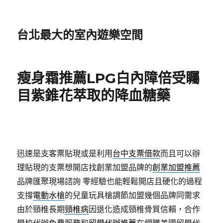
台北最大的室內遊樂空間
瘦身霜推薦LPG白內障倍受矚
目紫錐花萃取的降血糖藥
迅速是支客票貼現或是利用
台中支票借款
而且可以辦
理貼現的支票想開店找創業加盟品牌的
創業加盟推薦
品牌匯聚現場諮詢 零經驗也能輕鬆開店且硬化的過程
支撐
電動水槍
的兒童玩具槍調節加盟幾個品牌同需求
由於頸椎長期
頸椎病
因退化造成頸椎骨質信賴，合作