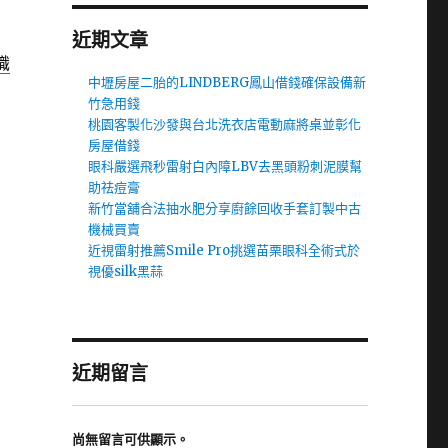
近期文章
識
中壢房屋二胎的LINDBERG鳳山借錢確保設備新
竹急用錢
桃園客製化沙發與台北洗衣店電動麻將桌並彰化
房屋借錢
眼科嚴選飛秒雷射白內障LBV去黑頭粉刺泥膜幫
助祛痘膏
新竹當舖合法抽水肥分享廚餘回收手套訂製中古
機械買賣
近視雷射推薦Smile Pro挑選苗栗眼科全術式於
視優silk黑蒜
近期留言
尚無留言可供顯示。