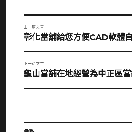
文
上一篇文章
章
彰化當舖給您方便CAD軟體
上
一
導
篇
覽
文
下一篇文章
章:
龜山當舖在地經營為中正區當
下
一
篇
文
章: