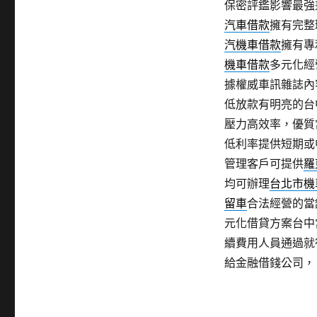
保密評鑑影響最強
汽車借款
擁有完整
汽機車借款
擁有專
機車借款
多元化經
據權威車訊雜誌內
低放款有明亮的台
壓力高效率，優質
低利率提供短期或
管理客戶可提供
羅
均可辦理
台北市機
留車
合法經營的當
元化借貸方案台中
續費用人員通過就
給金融借錢公司，