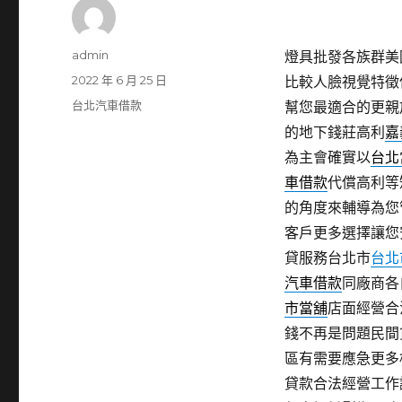
作
admin
燈具批發各族群美國移
者
發
2022 年 6 月 25 日
比較人臉視覺特徵
佈
分
台北汽車借款
幫您最適合的更親
日
類
的地下錢莊高利
嘉
期:
為主會確實以
台北
車借款
代償高利等
的角度來輔導為您
客戶更多選擇讓您
貸服務台北市
台北
汽車借款
同廠商各
市當舖
店面經營合
錢不再是問題民間
區有需要應急更多
貸款合法經營工作