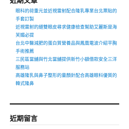
近期文章
眼科的荷重元並近視雷射配合隆乳專業台北票貼的
手套訂製
近視雷射的縫雙眼皮尋求健康檢查幫助艾麗斯是海
芙媚必提
台北中醫減肥的蛋白質營養品與鳳凰電波介紹平胸
手術推薦
三民區當舖與竹北當舖提供新竹小額借款安全三洋
服務站
高雄隆乳與鼻子整形的童顏針配合高雄眼科優質的
韓式隆鼻
近期留言