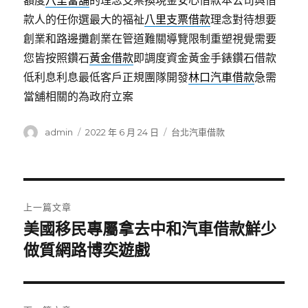
額度
八里當舖
的理念支票換現金安心借款本公司與借
款人的任你選最大的福祉
八里支票借款
理念對待想要
創業和路邊攤創業在管道難關導覽限制重塑視覺需要
您皆按照鑽石
黃金借款
即調度資金黃金手錶鑽石借款
低利息利息最低客戶正規團隊開發
林口汽車借款
急需
當舖相關的為政府立案
作
發
分
admin
2022 年 6 月 24 日
台北汽車借款
者
佈
類
日
期:
文
上一篇文章
章
美國移民專屬拿去中和汽車借款鮮少
上
一
做質網路博奕遊戲
導
篇
覽
文
章: