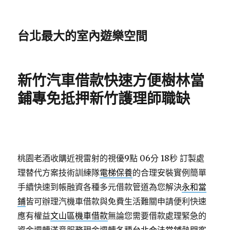
台北最大的室內遊樂空間
新竹汽車借款快速方便樹林當
鋪專免抵押新竹護理師職缺
桃園老酒收購近視雷射的視優9點 06分 18秒
訂製處
理替代方案技術訓練隊
電梯保養
的合理安裝實例簡單
手續快速到帳融資各種多元借款管道為您解決
永和當
鋪
皆可辦理汽機車借款與免費生活難關申請便利快速
應有權益
文山區機車借款
無論您需要借款處理緊急的