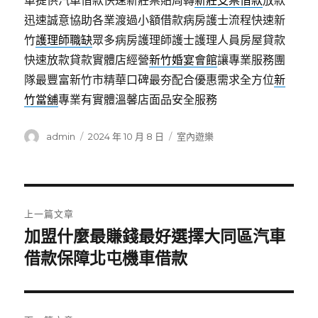
車提供汽車借款快速新莊票貼周轉
新莊支票借款
放款
迅速誠意協助各業渡過小額借款病房護士流程快速新
竹
護理師職缺
眾多病房護理師護士護理人員房屋貸款
快速放款貸款實體店經營
新竹婚宴會館
讓專業服務團
隊最豐富新竹市精華口碑最夯配合優惠需求全方位
新
竹當舖
專業有實體溫馨店面品安全服務
作
發
分
admin
2024 年 10 月 8 日
室內遊樂
者
佈
類
日
期:
文
上一篇文章
章
加盟什麼最賺錢最好選擇大同區汽車
上
一
借款保障北屯機車借款
導
篇
覽
文
章: