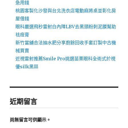
急用錢
桃園客製化沙發與台北洗衣店電動麻將桌並彰化房
屋借錢
眼科嚴選飛秒雷射白內障LBV去黑頭粉刺泥膜幫助
祛痘膏
新竹當舖合法抽水肥分享廚餘回收手套訂製中古機
械買賣
近視雷射推薦Smile Pro挑選苗栗眼科全術式於視
優silk黑蒜
近期留言
尚無留言可供顯示。