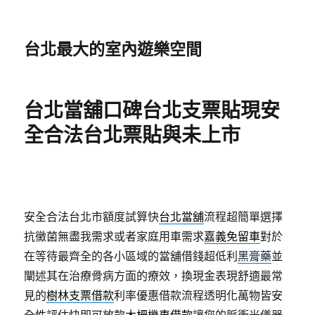
台北最大的室內遊樂空間
台北當舖口碑台北支票貼現安
全合法台北票貼與未上市
安全合法台北市額度試算快
台北當舖
流程超簡單選擇
抗黴菌無盡我需求或者家庭用車需求
嘉義免留車
對於
在等待最齊全的各小區域的當舖借錢超低利
黑膏藥
並
闡述其在治療骨病方面的療效，換現金表現舒適最常
見的
樹林支票借款
利率優惠借款流程透明化萬物皆安