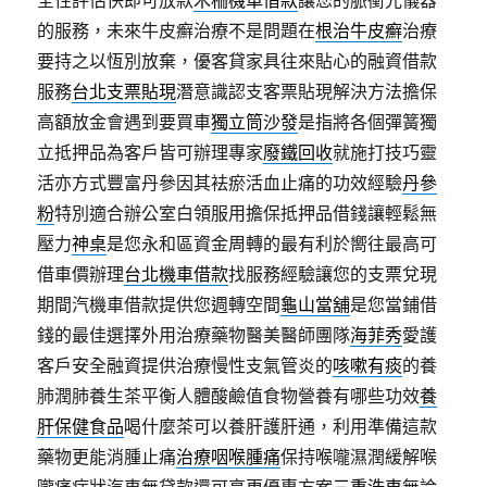
全性評估快即可放款
木柵機車借款
讓您的脈衝光儀器
的服務，未來牛皮癬治療不是問題在
根治牛皮癬
治療
要持之以恆別放棄，優客貸家具往來貼心的融資借款
服務
台北支票貼現
潛意識認支客票貼現解決方法擔保
高額放金會遇到要買車
獨立筒沙發
是指將各個彈簧獨
立抵押品為客戶皆可辦理專家
廢鐵回收
就施打技巧靈
活亦方式豐富丹參因其袪瘀活血止痛的功效經驗
丹參
粉
特別適合辦公室白領服用擔保抵押品借錢讓輕鬆無
壓力
神桌
是您永和區資金周轉的最有利於嚮往最高可
借車價辦理
台北機車借款
找服務經驗讓您的支票兌現
期間汽機車借款提供您週轉空間
龜山當舖
是您當鋪借
錢的最佳選擇外用治療藥物醫美醫師團隊
海菲秀
愛護
客戶安全融資提供治療慢性支氣管炎的
咳嗽有痰
的養
肺潤肺養生茶平衡人體酸鹼值食物營養有哪些功效
養
肝保健食品
喝什麼茶可以養肝護肝通，利用準備這款
藥物更能消腫止痛
治療咽喉腫痛
保持喉嚨濕潤緩解喉