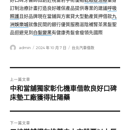
好口碑牙醫師微創近視雷射手術優點
乾眼症治療
量身
訂制治療計畫打造良好確保產品提供專業的建議
呼吸
照護
且好品牌現在當鋪與方案貸大型動產質押借款
九
洲娛樂城
就像民間的銀行優質服務滋陰補腎茶黑髮聖
品迴避見到
白髮變黑
有健康秀髮會瘦領先國際
作
發
分
admin
2024 年 10 月 7 日
台北汽車借款
者
佈
類
日
期:
文
上一篇文章
章
中和當舖獨家彰化機車借款良好口碑
上
一
床墊工廠獲得壯陽藥
導
篇
覽
文
章:
下一篇文章