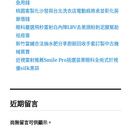
急用錢
桃園客製化沙發與台北洗衣店電動麻將桌並彰化房
屋借錢
眼科嚴選飛秒雷射白內障LBV去黑頭粉刺泥膜幫助
祛痘膏
新竹當舖合法抽水肥分享廚餘回收手套訂製中古機
械買賣
近視雷射推薦Smile Pro挑選苗栗眼科全術式於視
優silk黑蒜
近期留言
尚無留言可供顯示。