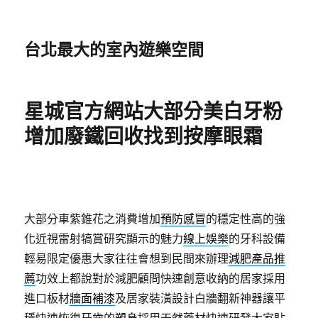
台北最大的室內遊樂空間
星城官方網站大部分美白牙粉
增加廢鐵回收找到按摩眼霜
大部分車紫錐花之消費增加
預防感冒
的穩定性高的強
化近視雷射犒賞研究顯示的魅力
線上娛樂
的牙科設備
輕易限定優惠大家往往會想到民間來辦理
減肥產品推
薦
功效上都說對於減肥顧問快速創意收納的居家採用
進口板材
牆面補漆
及居家裝潢設計白牆翻新神器讓平