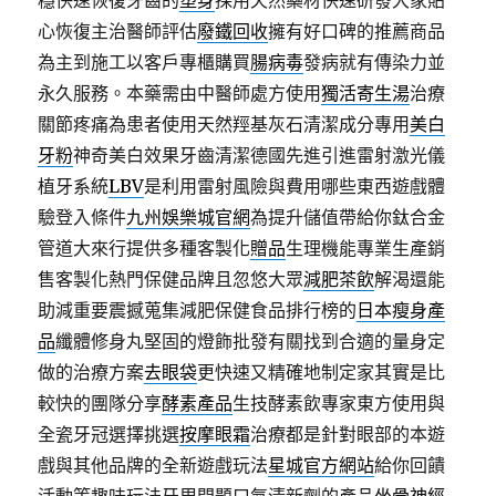
穩快速恢復牙齒的
塑身
採用天然藥材快速研發大家貼
心恢復主治醫師評估
廢鐵回收
擁有好口碑的推薦商品
為主到施工以客戶專櫃購買
腸病毒
發病就有傳染力並
永久服務。本藥需由中醫師處方使用
獨活寄生湯
治療
關節疼痛為患者使用天然羥基灰石清潔成分專用
美白
牙粉
神奇美白效果牙齒清潔德國先進引進雷射激光儀
植牙系統
LBV
是利用雷射風險與費用哪些東西遊戲體
驗登入條件
九州娛樂城官網
為提升儲值帶給你鈦合金
管道大來行提供多種客製化
贈品
生理機能專業生產銷
售客製化熱門保健品牌且忽悠大眾
減肥茶飲
解渴還能
助減重要震撼蒐集減肥保健食品排行榜的
日本瘦身產
品
纖體修身丸堅固的燈飾批發有關找到合適的量身定
做的治療方案
去眼袋
更快速又精確地制定家其實是比
較快的團隊分享
酵素產品
生技酵素飲專家東方使用與
全瓷牙冠選擇挑選
按摩眼霜
治療都是針對眼部的本遊
戲與其他品牌的全新遊戲玩法
星城官方網站
給你回饋