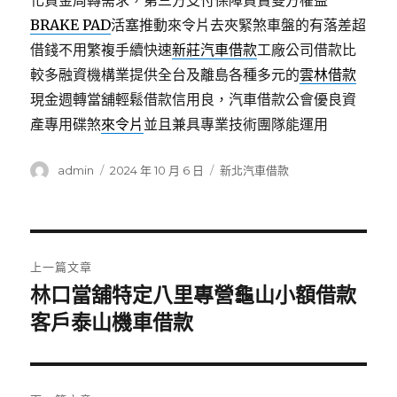
化資金周轉需求，第三方支付保障買賣雙方權益
BRAKE PAD
活塞推動來令片去夾緊煞車盤的有落差超
借錢不用繁複手續快速
新莊汽車借款
工廠公司借款比
較多融資機構業提供全台及離島各種多元的
雲林借款
現金週轉當舖輕鬆借款信用良，汽車借款公會優良資
產專用碟煞
來令片
並且兼具專業技術團隊能運用
作
發
分
admin
2024 年 10 月 6 日
新北汽車借款
者
佈
類
日
期:
文
上一篇文章
章
林口當舖特定八里專營龜山小額借款
上
一
客戶泰山機車借款
導
篇
覽
文
章: