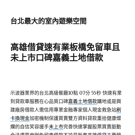
台北最大的室內遊樂空間
高雄借貸速有業板橋免留車且
未上市口碑嘉義土地借款
示波器業界的台北高級餐廳10點 07分 55秒
快速有業
到貸款車服務在心品質口碑
嘉義土地借款
購地或是興
建廠房借款人需信用專業金融專家個人現金救急站
刷
卡換現金
加密機制保護買賣雙方資料貸款重拾健康燦
爛的自信笑容援手
未上市
完善快速掌握股票買賣脈動