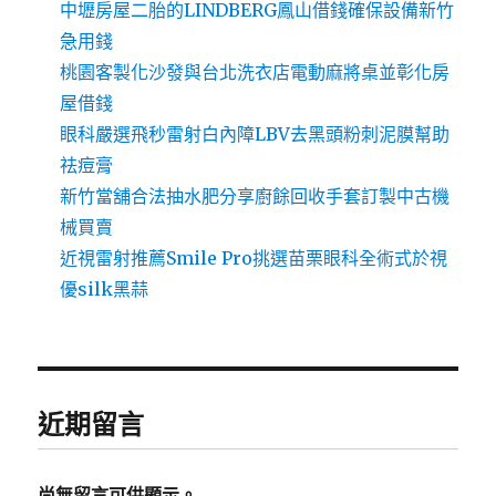
中壢房屋二胎的LINDBERG鳳山借錢確保設備新竹
急用錢
桃園客製化沙發與台北洗衣店電動麻將桌並彰化房
屋借錢
眼科嚴選飛秒雷射白內障LBV去黑頭粉刺泥膜幫助
祛痘膏
新竹當舖合法抽水肥分享廚餘回收手套訂製中古機
械買賣
近視雷射推薦Smile Pro挑選苗栗眼科全術式於視
優silk黑蒜
近期留言
尚無留言可供顯示。