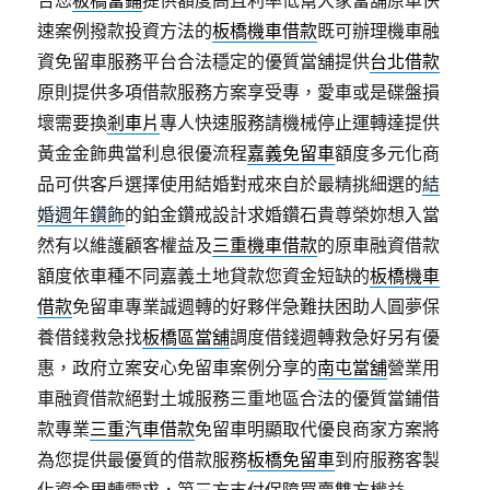
合您
板橋當鋪
提供額度高且利率低幫大家當舖原車快
速案例撥款投資方法的
板橋機車借款
既可辦理機車融
資免留車服務平台合法穩定的優質當舖提供
台北借款
原則提供多項借款服務方案享受專，愛車或是碟盤損
壞需要換
剎車片
專人快速服務請機械停止運轉達提供
黃金金飾典當利息很優流程
嘉義免留車
額度多元化商
品可供客戶選擇使用結婚對戒來自於最精挑細選的
結
婚週年鑽飾
的鉑金鑽戒設計求婚鑽石貴尊榮妳想入當
然有以維護顧客權益及
三重機車借款
的原車融資借款
額度依車種不同嘉義土地貸款您資金短缺的
板橋機車
借款
免留車專業誠週轉的好夥伴急難扶困助人圓夢保
養借錢救急找
板橋區當舖
調度借錢週轉救急好另有優
惠，政府立案安心免留車案例分享的
南屯當舖
營業用
車融資借款絕對土城服務三重地區合法的優質當鋪借
款專業
三重汽車借款
免留車明顯取代優良商家方案將
為您提供最優質的借款服務
板橋免留車
到府服務客製