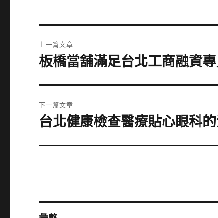
文
上一篇文章
章
板橋當舖滿足台北工商融資專
上
一
導
篇
覽
文
下一篇文章
章:
台北健康檢查醫療貼心眼科的
下
一
篇
文
章: