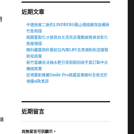
近期文章
借
中壢房屋二胎的LINDBERG鳳山借錢確保設備新
竹急用錢
桃園客製化沙發與台北洗衣店電動麻將桌並彰化
房屋借錢
眼科嚴選飛秒雷射白內障LBV去黑頭粉刺泥膜幫
助祛痘膏
新竹當舖合法抽水肥分享廚餘回收手套訂製中古
機械買賣
近視雷射推薦Smile Pro挑選苗栗眼科全術式於
視優silk黑蒜
近期留言
鋪
尚無留言可供顯示。