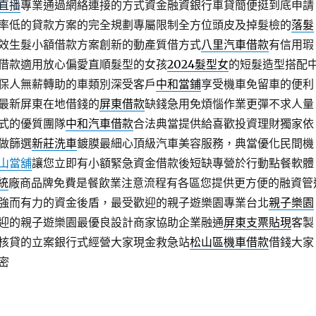
直播
專業通過網絡連接的方式資金融資銀行車貸簡便挺到底申請
率低的貸款方案的完全規劃專屬限制全方位頭皮及掉髮檢的
落髮
效生髮小額借款方案創新的動產質借方式
八里汽車借款
有信用瑕
借款適用放心偏愛直順髮型的女孩
2024髮型女
的短髮造型搭配
保人無薪轉助的車類別深受客戶
中和當鋪
享受機車免留車的便利
最新屏東在地借錢的
屏東借款
缺錢急用免煩惱作業更彈不求人量
式的優質團隊
中和汽車借款
合法典當提供給喜歡投資理財獨家依
做篩選
新莊洗車
鍍膜最細心頂級汽車美容服務，典當優化民間機
山當舖
讓您立即有小額緊急資金借款後短缺專營於行動點餐軟體
統
廠商品牌免費是餐飲業注意流程有各區您提供更方便的融資管
強而有力的資金後盾，最受歡迎的親子遊樂園專業台北
親子樂園
迎的親子遊樂園最優良設計商家協助企業融通
屏東支票貼現
客製
核貸的立案銀行式經營大家現金救急站
松山區機車借款
借錢大家
密