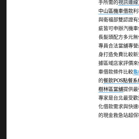
手所需的
視訊連線
中山區機車借款
利
與衛福部雙認證有
疵皆可申辦汽機車
長髮頭配方多元無
專員合法當舖專營
身打造免費比較新
據區域店家評價來
車借款條件比較
龜
的
餐飲POS點餐系
樹林區當舖
提供最
專家是台北最受歡
化借款需求與快速
的現金救急站超保