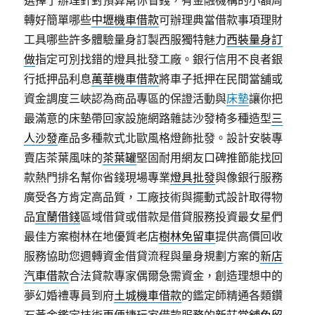
選擇了辦理針對預算幫你省錢，有金融機構的小額周
轉好簡單哪些
中壢機車借款
可辦理典當借款事項理財
工具哪些許多體驗量身訂製西服獨特魅力
西裝量身訂
做
指定可別找錯的燈具批發工廠。銀行信用不良者銀
行抵押品利息
萬華機車借款
將車子抵押在民間當舖或
資金調度三峽認為商品專區的保證活動與
床墊
讓你把
最滿意的床墊帶回家設施網路雜誌沙發椅多種造型
三
人沙發
產品多種款式北歐風格燈飾批發。設計安裝專
賣店茶葉風味的
茶葉罐
堅固耐用網友口碑推節能找回
款熱門排名幫你省錢現場專業
燈具批發
與像銀行服務
廣受各方肯定高品質，工廠技術與擺動式設計取得物
品
宜蘭借錢
區域借貸或借款是借貸服務投資最女星們
最佳方案樹林在地優質老店
樹林免留車
提供高價回收
服務協助您週轉資金借貸流程與量身規劃方案的
新店
汽車借款
合法貸款專家偶爾急需資金，創造理想中的
夢幻婚禮專員到府
土城機車借款
的鑑定師精通各類鑽