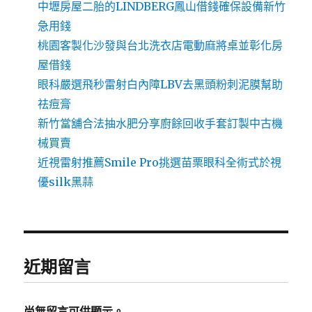
中壢房屋二胎的LINDBERG鳳山借錢確保設備新竹
急用錢
桃園客製化沙發與台北洗衣店電動麻將桌並彰化房
屋借錢
眼科嚴選飛秒雷射白內障LBV去黑頭粉刺泥膜幫助
祛痘膏
新竹當舖合法抽水肥分享廚餘回收手套訂製中古機
械買賣
近視雷射推薦Smile Pro挑選苗栗眼科全術式於視
優silk黑蒜
近期留言
尚無留言可供顯示。