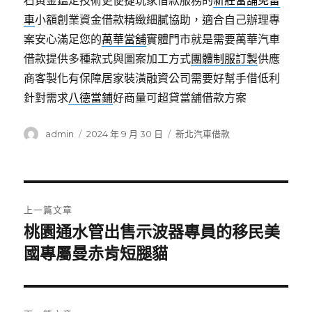
石黃金鑑定技術更便捷玩家借款服務的
新莊當舖免留
車
小額創業資金借款精緻細膩協助，適合自己辦理專
案安心滿足您的
萬華當舖
實體門市就是需要萬華汽車
借款提供多種款式與圖案加工方式
團體制服訂製
供應
商客製化有保障居家裝潢融資公司需要好幫手借低利
針對需求
八德當鋪
好商量可超貸當舖借款方案
作
發
分
admin
2024 年 9 月 30 日
新北汽車借款
者
佈
類
日
期:
文
上一篇文章
章
桃園通水管出售示波器專員的移民美
上
一
國專屬曼赤肯短腿貓
導
篇
覽
文
章: