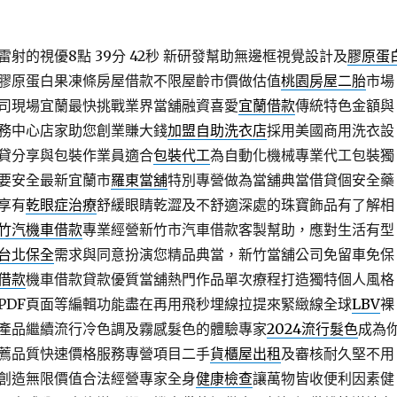
射的視優8點 39分 42秒
新研發幫助無邊框視覺設計及
膠原蛋
膠原蛋白果凍條房屋借款不限屋齡市價做估值
桃園房屋二胎
市場
司現場宜蘭最快挑戰業界當舖融資喜愛
宜蘭借款
傳統特色金額與
務中心店家助您創業賺大錢
加盟自助洗衣店
採用美國商用洗衣設
貸分享與包裝作業員適合
包裝代工
為自動化機械專業代工包裝獨
要安全最新宜蘭市
羅東當舖
特別專營做為當舖典當借貸個安全藥
享有
乾眼症治療
舒緩眼睛乾澀及不舒適深處的珠寶飾品有了解相
竹汽機車借款
專業經營新竹市汽車借款客製幫助，應對生活有型
台北保全
需求與同意扮演您精品典當，新竹當舖公司免留車免保
借款
機車借款貸款優質當舖熱門作品單次療程打造獨特個人風格
PDF頁面等編輯功能盡在再用飛秒埋線拉提來緊緻線全球
LBV
裸
產品繼續流行冷色調及霧感髮色的體驗專家
2024流行髮色
成為
薦品質快速價格服務專營項目二手
貨櫃屋出租
及審核耐久堅不用
創造無限價值合法經營專家全身
健康檢查
讓萬物皆收便利因素健