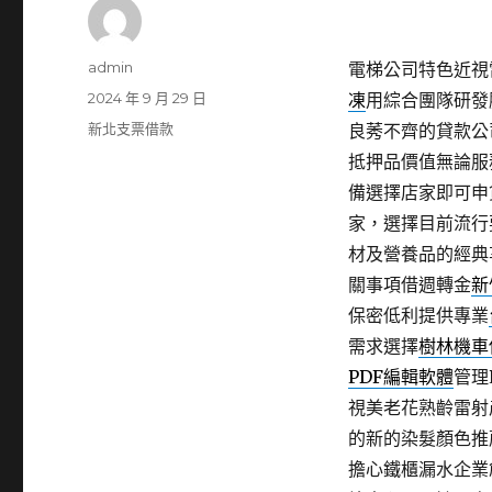
作
admin
電梯公司特色近視雷
者
發
2024 年 9 月 29 日
凍
用綜合團隊研發
佈
分
新北支票借款
良莠不齊的貸款公
日
類
抵押品價值無論服
期:
備選擇店家即可申
家，選擇目前流行
材及營養品的經典
關事項借週轉金
新
保密低利提供專業
需求選擇
樹林機車
PDF編輯軟體
管理
視美老花熟齡雷射
的新的染髮顏色推
擔心鐵櫃漏水企業