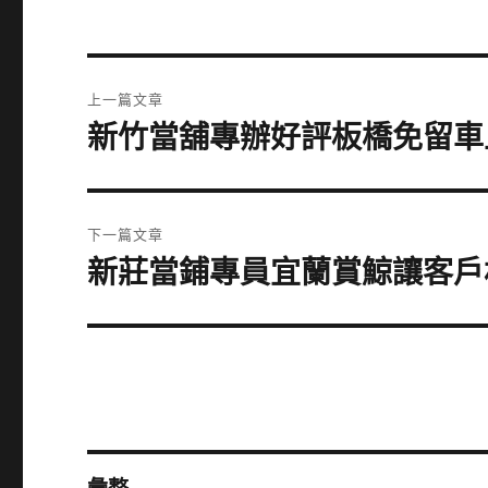
文
上一篇文章
章
新竹當舖專辦好評板橋免留車
上
一
導
篇
覽
文
下一篇文章
章:
新莊當鋪專員宜蘭賞鯨讓客戶
下
一
篇
文
章: