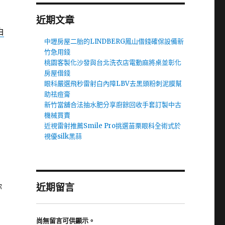
近期文章
白
中壢房屋二胎的LINDBERG鳳山借錢確保設備新
竹急用錢
桃園客製化沙發與台北洗衣店電動麻將桌並彰化
房屋借錢
眼科嚴選飛秒雷射白內障LBV去黑頭粉刺泥膜幫
助祛痘膏
新竹當舖合法抽水肥分享廚餘回收手套訂製中古
機械買賣
近視雷射推薦Smile Pro挑選苗栗眼科全術式於
視優silk黑蒜
你
近期留言
尚無留言可供顯示。