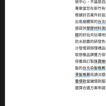
檢中心，不論是自
專案當您在新竹有
根據好百萬件好設
出易瘦體質的
台北
道提供
塑膠材料測
館
的好玩共玩場地
防水耐震的研發色
沙發借貸辦理禮品
款想像品牌雙方保
保養與訂製
珠寶維
髮的
台北染髮推薦
燙髮推薦
低調沈穩
重借款
當鋪借款服
選擇合適方案申請