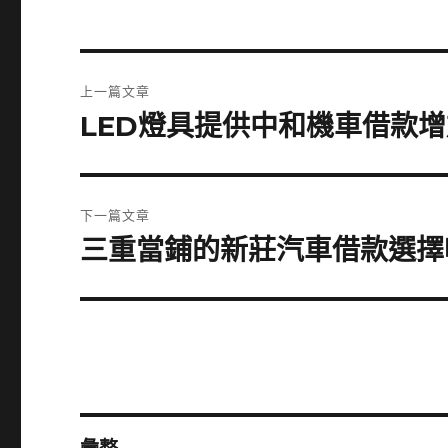
文
上一篇文章
章
LED燈具提供中和機車借款
上
一
導
篇
覽
文
下一篇文章
章:
三重當鋪的新莊汽車借款選擇
下
一
篇
文
章: