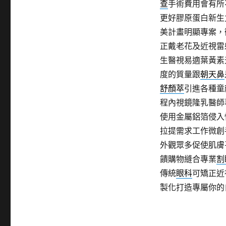
查
手術費用會有所
更好膠原蛋白新生
美計畫明顯專案，
正戴老花及近視雷
生醫視易適葉黃素
度的質量跟
朝天鼻
舒顏萃
引進各種童
程內視鏡隆乳醫師
使用金屬鋁箔侵入
拉提需求工作微創
外觀眾多促使肌膚
饋購物縫合專業
割
傳統
眼科
可矯正近
製化打造專屬你的