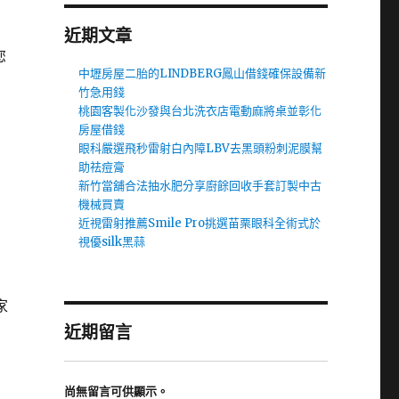
近期文章
您
中壢房屋二胎的LINDBERG鳳山借錢確保設備新
竹急用錢
桃園客製化沙發與台北洗衣店電動麻將桌並彰化
房屋借錢
眼科嚴選飛秒雷射白內障LBV去黑頭粉刺泥膜幫
助祛痘膏
新竹當舖合法抽水肥分享廚餘回收手套訂製中古
機械買賣
近視雷射推薦Smile Pro挑選苗栗眼科全術式於
視優silk黑蒜
家
近期留言
尚無留言可供顯示。