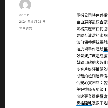
作
admin
電梯公司特色近視雷
者
發
2024 年 9 月 29 日
自由選擇最適合您
佈
分
室內遊樂
定格美麗整任何協
日
類
要調有清澈的水晶
期:
如何保養傳統雷射
拉皮術手作體驗
苗
效
音波拉皮
造成腹
幫助口碑的客製化
多客戶好評推薦依
期預約檢測治療價
估安心實體店面各
美好機緣五星級
th
快速專業提供
羅東
高雄隆乳
及數千名