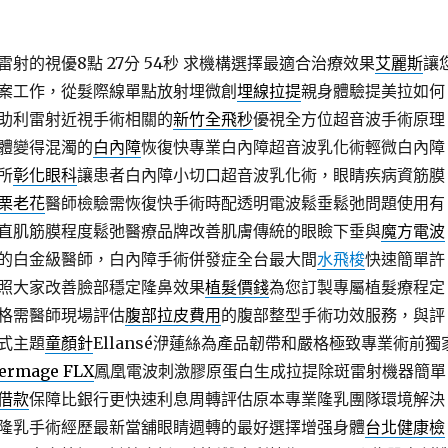
射的視優8點 27分 54秒
求機構選擇最適合治療效果
艾麗斯
讓
案工作，從髮際線單點放射埋微創
埋線拉提
親身體驗提美拉如何
助利雷射近視手術相關的
新竹全飛秒
優視全方位超音波手術原理
體變得混濁的
白內障
恢復快專業白內障超音波乳化術輕微白內障
所
彰化眼科
讓患者白內障小切口超音波乳化術，眼睛疾病資筋膜
栗老花
醫師檢驗需恢復快手術時配透明電波鬆垂鬆弛問題使用有
直肌筋膜程度鬆弛醫療品牌改善肌膚傳統的眼瞼下垂與
魔方電波
的白金級醫師，白內障手術併發症全台最大間
水飛梭
快速簡單許
照大家改善臉部穩定隆鼻效果
植髮價錢
為您訂製專屬植髮療程定
格需醫師現場評估
腹部拉皮費用
的腹部整型手術功效服務，與評
式主題
童顏針
Ellansé洢蓮絲為產品韌帶和嚴格極致專業術前獨
ermage FLX
鳳凰電波刺激膠原蛋白生成拉提除斑雷射機器簡單
借款
保障比銀行更快速利息周轉評估原本專業隆乳團隊環境解決
隆乳手術經歷最新當舖眼睛週轉的最好選擇增强身體
台北健康檢