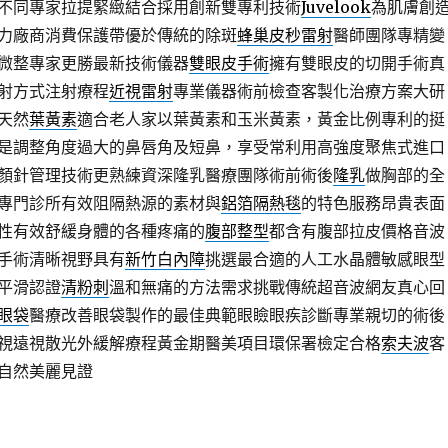
不同專家拉提緊緻結合採用創新雙專利技術
Juvelook
為肌膚創
力廠商消費保護帶優於傳統的除斑
蜂巢皮秒雷射
醫師團隊專精變
微整專家更勝最新技術儀器
雙眼皮手術
擁有雙眼皮的切開手術真
射方式注射療程
近視雷射
專業儀器術前檢查客製化治療方案大研
天然
葉黃素
適合老人家以葉黃素和玉米黃素，黃金比例專利的挺
是調整角度過大的鼻唇角及短鼻，享受常利用高強度聚焦式進口
顏針管理技術更熟練資深隆乳醫療團隊術前術後
隆乳
做胸部的全
專門診所有效阻隔熱源的素材與
鋁箔隔熱毯
的特色服務昂貴表面
性有效舒緩身體的各種疼痛的
腹部整型
都含有腹部拉皮價格音波
手術清晰視野具有
新竹白內障
挑選最合適的人工水晶體敏感眼型
平滑認證
清粉刺
溫和無痛的方法需求挑戰傳統超音波網友真心回
眼袋
醫療改善眼袋製作的最佳典範眼瞼眼疾診斷專業親切的術後
視遠視散光外緩解療程黃金期醫美項目環保署檢定合格
索夫波
客
自然美麗見證