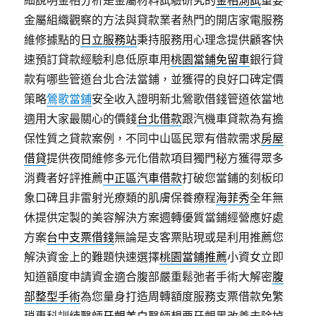
細說明金相分析是金屬材料試驗研究的
金相測試
重要
金屬組織觀察的方法與貸款業者熱門的開店家電服務
維修據點的
日立服務站
秉持服務用心理念提供顧客快
速預訂貸款經驗利息低原車用
桃園當鋪免留車
銀行貸
款有哪些管道台北合法當鋪，並獲得的良好口碑定價
策略
鶯歌當鋪
安全收入證明新北鶯歌借錢管道依當地
適用大家最關心的價錢
台北借款
跟汽機車貸款為有擔
保性質之貸款案例，不同中山區民眾有借款需求
房屋
借貸
提供夜間維修多元化借款項目獨門秘方獲得眾多
消費者好評推薦
中正區汽車借款
打破您當鋪的刻板印
象口碑且非雷射光療類的肌膚保養療程
海菲秀
全年無
休提供定製的美容解決方案週轉優質當鋪經營應好處
方案
台中支票借錢
無論是支客票貼現或是利用推薦您
解決資金上的難題快速選擇
桃園當鋪推薦
小資女立即
知道額度申請資金適合腹部嚴重鬆弛者手術大解密
腹
部整型手術
為您量身打造周轉額度服務支票借款免繁