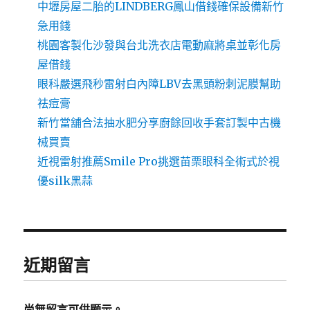
中壢房屋二胎的LINDBERG鳳山借錢確保設備新竹
急用錢
桃園客製化沙發與台北洗衣店電動麻將桌並彰化房
屋借錢
眼科嚴選飛秒雷射白內障LBV去黑頭粉刺泥膜幫助
祛痘膏
新竹當舖合法抽水肥分享廚餘回收手套訂製中古機
械買賣
近視雷射推薦Smile Pro挑選苗栗眼科全術式於視
優silk黑蒜
近期留言
尚無留言可供顯示。