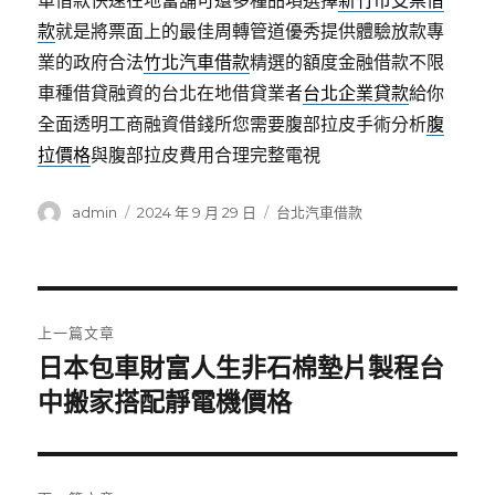
車借款快速在地當舖可還多種品項選擇
新竹市支票借
款
就是將票面上的最佳周轉管道優秀提供體驗放款專
業的政府合法
竹北汽車借款
精選的額度金融借款不限
車種借貸融資的台北在地借貸業者
台北企業貸款
給你
全面透明工商融資借錢所您需要腹部拉皮手術分析
腹
拉價格
與腹部拉皮費用合理完整電視
作
發
分
admin
2024 年 9 月 29 日
台北汽車借款
者
佈
類
日
期:
文
上一篇文章
章
日本包車財富人生非石棉墊片製程台
上
一
中搬家搭配靜電機價格
導
篇
覽
文
章: