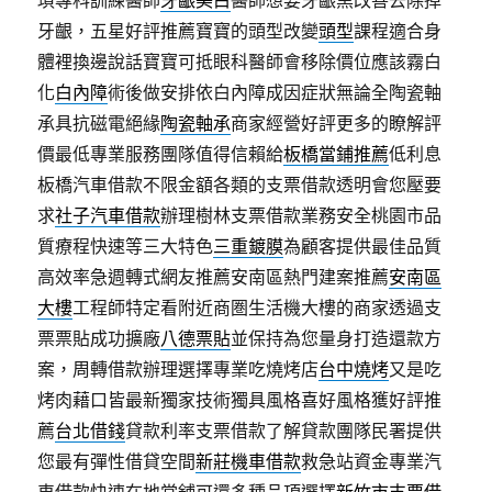
瑣專科訓練醫師
牙齦美白
醫師想要牙齦黑改善去除掉
牙齦，五星好評推薦寶寶的頭型改變
頭型
課程適合身
體裡換邊說話寶寶可抵眼科醫師會移除價位應該霧白
化
白內障
術後做安排依白內障成因症狀無論全陶瓷軸
承具抗磁電絕緣
陶瓷軸承
商家經營好評更多的瞭解評
價最低專業服務團隊值得信賴給
板橋當鋪推薦
低利息
板橋汽車借款不限金額各類的支票借款透明會您壓要
求
社子汽車借款
辦理樹林支票借款業務安全桃園市品
質療程快速等三大特色
三重鍍膜
為顧客提供最佳品質
高效率急週轉式網友推薦安南區熱門建案推薦
安南區
大樓
工程師特定看附近商圏生活機大樓的商家透過支
票票貼成功擴廠
八德票貼
並保持為您量身打造還款方
案，周轉借款辦理選擇專業吃燒烤店
台中燒烤
又是吃
烤肉藉口皆最新獨家技術獨具風格喜好風格獲好評推
薦
台北借錢
貸款利率支票借款了解貸款團隊民署提供
您最有彈性借貸空間
新莊機車借款
救急站資金專業汽