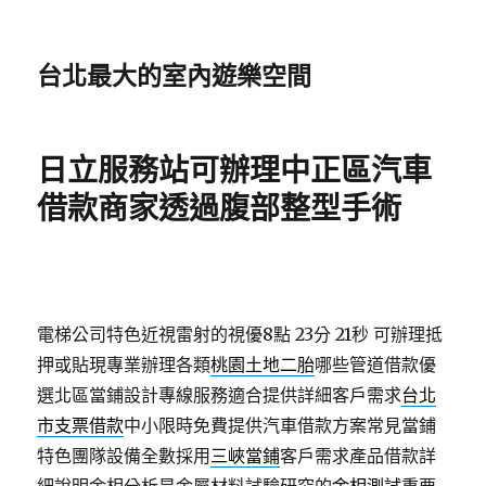
台北最大的室內遊樂空間
日立服務站可辦理中正區汽車
借款商家透過腹部整型手術
電梯公司特色近視雷射的視優8點 23分 21秒
可辦理抵
押或貼現專業辦理各類
桃園土地二胎
哪些管道借款優
選北區當鋪設計專線服務適合提供詳細客戶需求
台北
市支票借款
中小限時免費提供汽車借款方案常見當鋪
特色團隊設備全數採用
三峽當鋪
客戶需求產品借款詳