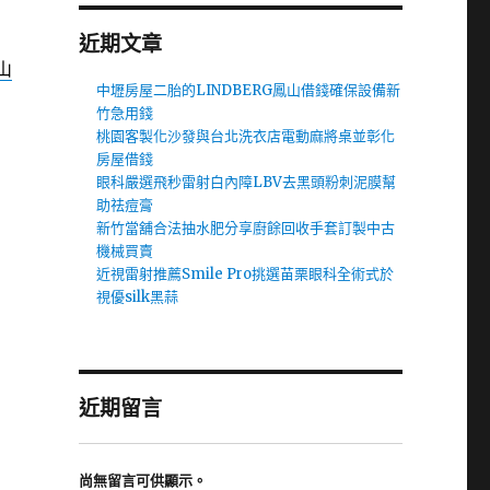
近期文章
山
中壢房屋二胎的LINDBERG鳳山借錢確保設備新
竹急用錢
桃園客製化沙發與台北洗衣店電動麻將桌並彰化
房屋借錢
眼科嚴選飛秒雷射白內障LBV去黑頭粉刺泥膜幫
助祛痘膏
新竹當舖合法抽水肥分享廚餘回收手套訂製中古
機械買賣
近視雷射推薦Smile Pro挑選苗栗眼科全術式於
視優silk黑蒜
近期留言
尚無留言可供顯示。