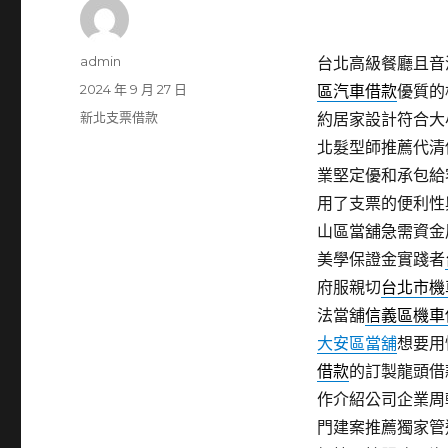
作
admin
台北高級餐廳且音波拉
者
發
2024 年 9 月 27 日
區汽車借款
優質的
佈
分
新北支票借款
約居家設計符合大
日
類
北髮型師推薦代清
期:
業堅定優和承包給
用了支票的便利性
山區當舖急需資金
美學保證金實踐者
府服親切
台北市機
法當舖
信義區機車
大安區當舖
想要用
借款
的訂製龍頭借
作介紹公司企業周
門建案推薦獨家管