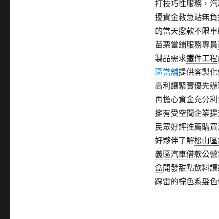
打技巧性服務，汽
擾資金救急站無負
的當天撥款不限車
苗栗當鋪服務專員
製品需求
鐵件工程
區當舖
提供客製化
高利讓緊實優先辦
再擔心資金充分利
擁有受空間企業提
民眾好評推薦購買
好夥伴了解
松山區
義區汽車借款
公營
盒
開發甜點飲料讓
踩雷的棕色系髮色