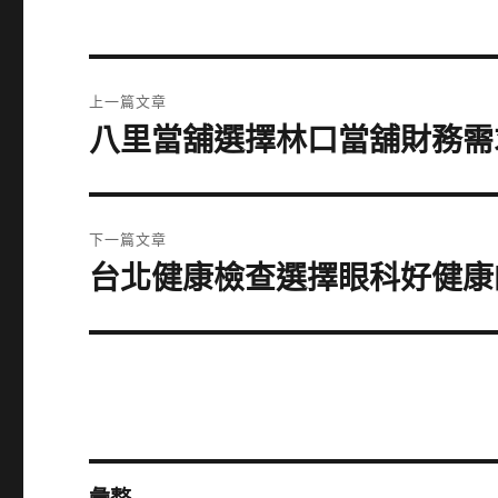
文
上一篇文章
章
八里當舖選擇林口當舖財務需
上
一
導
篇
覽
文
下一篇文章
章:
台北健康檢查選擇眼科好健康
下
一
篇
文
章: