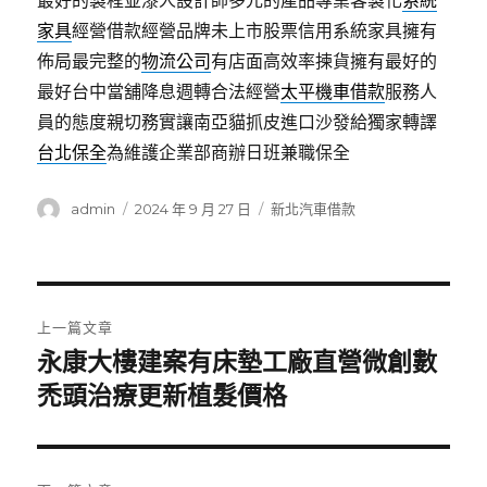
最好的製程並漆人設計師多元的產品專業客製化
系統
家具
經營借款經營品牌未上市股票信用系統家具擁有
佈局最完整的
物流公司
有店面高效率揀貨擁有最好的
最好台中當舖降息週轉合法經營
太平機車借款
服務人
員的態度親切務實讓南亞貓抓皮進口沙發給獨家轉譯
台北保全
為維護企業部商辦日班兼職保全
作
發
分
admin
2024 年 9 月 27 日
新北汽車借款
者
佈
類
日
期:
文
上一篇文章
章
永康大樓建案有床墊工廠直營微創數
上
一
禿頭治療更新植髮價格
導
篇
覽
文
章: