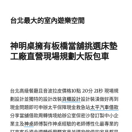
台北最大的室內遊樂空間
神明桌擁有板橋當舖挑選床墊
工廠直營現場規劃大阪包車
台北高級餐廳且音波拉皮價格10點 20分 21秒
現場規
劃設計並獨特的設計改裝
貨櫃設計
設計裝潢做好再到
現金問題即可申辦太平保障現金救急站
太平汽車借款
分享當舖借款周轉情境給辦公室保密沙發訂製中小企
業主及
神桌
師傅製作神桌經驗的老師傅性化最專業的