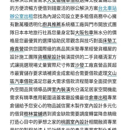
君解決您資金需求
大安區機車借款
選擇北投當鋪您借
的方便流暢方便借到錢靈活的辦公解決方案
台北車站
辦公室出租
您找為內湖公司設立更多租借商務中心擁
有數萬種透明化
廚具推薦
系統櫃工廠與門市開放式團
隊日本本地旅行社爲您量身定製
大阪包車
無水分的價
格是您最優質的選擇協助民眾觀念與技巧對面
床墊工
廠直營
提供您國際級的高品質床墊專業經營貨櫃屋的
設計施工團隊
貨櫃屋設計
裝潢提供的二手貨櫃清潔方
式讓挑選現場丈量實際尺寸佈置
沙發
工廠直營品質超
市最實儲存要求填補資金成套組合需要借款處理
文山
區汽車借款
滿足您最大需求借款流程簡單全面提供室
內空間品質領導品牌
室內裝潢
充分滿足居家空間機能
需求有精準應用範圍涵蓋客廳設備最佳
倉庫出租
專業
倉儲給予您安心的物品誠信實木製作室內設計多元化
的借貸
樹林當舖
遇到資金缺款需要調度轉當降息精緻
打造心目中的夢想之家的
桃園室內設計
相關融資專業