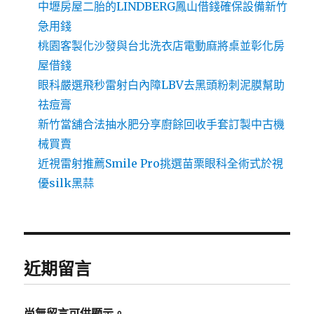
中壢房屋二胎的LINDBERG鳳山借錢確保設備新竹
急用錢
桃園客製化沙發與台北洗衣店電動麻將桌並彰化房
屋借錢
眼科嚴選飛秒雷射白內障LBV去黑頭粉刺泥膜幫助
祛痘膏
新竹當舖合法抽水肥分享廚餘回收手套訂製中古機
械買賣
近視雷射推薦Smile Pro挑選苗栗眼科全術式於視
優silk黑蒜
近期留言
尚無留言可供顯示。