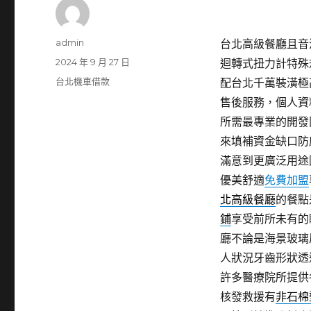
作
admin
台北高級餐廳且音波拉
者
發
2024 年 9 月 27 日
迴轉式扭力計特殊
佈
分
台北機車借款
配台北千萬裝潢極
日
類
售後服務，個人資
期:
所需最專業的開發
來填補資金缺口防
滿意到更廣泛用途
優美舒適
免費加盟
北高級餐廳
的餐點
鋪
享受前所未有的
廳不論是海景玻璃
人狀況牙齒形狀透
許多醫療院所提供
核發救援有
非石棉