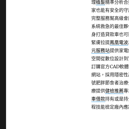
理
植髮
精準分析合
家也能有安全的守
完整服務幫高級會
系統救急的最佳夥
身打造貸款車也可
緊膚拉提
鳳凰電波
元服務站
提供家電
空間從數位設計到
訂購官方CAD軟
網站，採用隱密性
號肥胖節食者治療
療提供
健檢推薦
專
車借款
持有或是持
程技能檢定廠內應