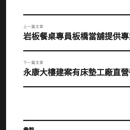
文
上一篇文章
章
岩板餐桌專員板橋當舖提供專
上
一
導
篇
覽
文
下一篇文章
章:
永康大樓建案有床墊工廠直營
下
一
篇
文
章: