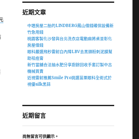
近期文章
元
中壢房屋二胎的LINDBERG鳳山借錢確保設備新
竹急用錢
有
桃園客製化沙發與台北洗衣店電動麻將桌並彰化
房屋借錢
眼科嚴選飛秒雷射白內障LBV去黑頭粉刺泥膜幫
助祛痘膏
新竹當舖合法抽水肥分享廚餘回收手套訂製中古
製
機械買賣
近視雷射推薦Smile Pro挑選苗栗眼科全術式於
視優silk黑蒜
近期留言
尚無留言可供顯示。