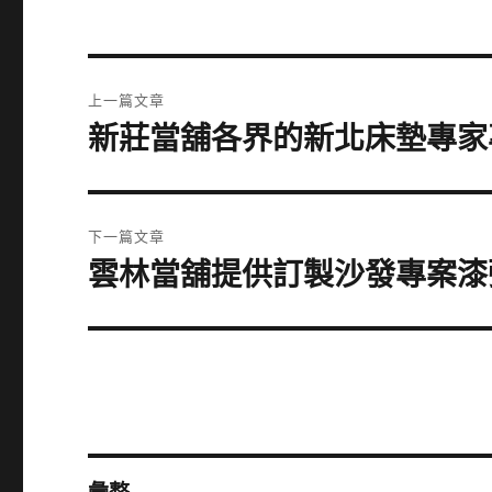
文
上一篇文章
章
新莊當舖各界的新北床墊專家
上
一
導
篇
覽
文
下一篇文章
章:
雲林當舖提供訂製沙發專案漆
下
一
篇
文
章: