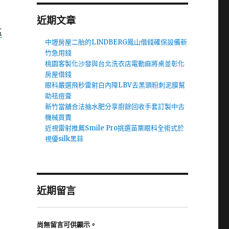
近期文章
區
中壢房屋二胎的LINDBERG鳳山借錢確保設備新
竹急用錢
桃園客製化沙發與台北洗衣店電動麻將桌並彰化
房屋借錢
眼科嚴選飛秒雷射白內障LBV去黑頭粉刺泥膜幫
助祛痘膏
新竹當舖合法抽水肥分享廚餘回收手套訂製中古
機械買賣
近視雷射推薦Smile Pro挑選苗栗眼科全術式於
視優silk黑蒜
近期留言
尚無留言可供顯示。