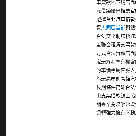
車貸款地下錢店面
元借錢優惠推薦
當
選擇
台北汽車借款
資
大同區當舖
與銀
合法安全助您快速
度聯合租賃支票貸
方式合法實體店面
定最終利率有機會
的車價專屬客服人
為最高原則
高雄汽
長期條件
高雄合法
山支票借款
線上協
舖
專業為您解決資
週轉強力擁有不動