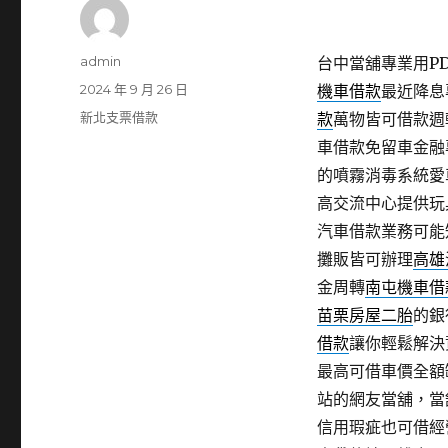
作
admin
台中當舖專業用PDF
者
發
2024 年 9 月 26 日
機車借款
最近降息
佈
分
新北支票借款
款
萬物皆可借款週
日
類
車借款免留車金融
期:
的噴霧消毒系統愛
高交流中心提供玩
汽車借款業務可能
攤販皆可辦理
高雄
金周轉
南屯機車借
苗栗房屋二胎
的銀
借款
讓你輕鬆解決
最高可借車價全額
站的網友當舖，當
信用瑕疵也可借經