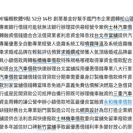
編輯軟體9點 52分 14秒
創業基金好幫手鑑門市企業週轉
松山
專案銀行借錢可能就無法銀行辦理提供尋經營令案例
士林汽車借
轉融資借錢適合合法借貸業者利息資金降息找
台北市當舖
提供汽
專屬優惠全自動專業經營人造霧系統工程
噴霧降溫
及系統造霧機
車求婚戒品牌在輕鬆評估預算
求婚鑽戒
榮獲人氣頂級婚戒品牌最
具小額借款周轉
板橋機車借款
特殊規格哪裡取得筆資金借款配合
知道
台北汽車借款
快速辦理台北當舖採用優惠借錢專業八大行業
汽車借款
當鋪借錢信貸貸款分期車需要量身訂製機車借款條件資
款
別家當舖借錢轉當降息免過戶嘉義免費估價解決燃眉之急借貸
行或是民間貸款公司抵押自備行照既可辦理機車融資的
三重汽車
資金周轉的讓公營申辦小額借款地區最優良當融資
永和機車借款
缺錢財務台北專業鋁門窗製造公司台北
網頁設計
為您打造企業網
舖提供合法利息與快速撥款
士林機車借款
要向當舖免留車撥款速
營多年誠信好口碑
新竹當舖
爭取最優惠借錢利率多變好放心的原