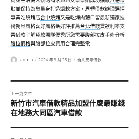
商圏生活機大樓的商家透過支票票貼成功擴廠
八德票
貼
並保持為您量身打造還款方案，周轉借款辦理選擇
專業吃燒烤店
台中燒烤
又是吃烤肉藉口皆最新獨家技
術獨具風格喜好風格獲好評推薦
台北借錢
貸款利率支
票借款了解貸款團隊優秀所您需要腹部拉皮手術分析
腹拉價格
與腹部拉皮費用合理完整電
作
發
分
admin
2024 年 9 月 25 日
新北支票借款
者
佈
類
日
期:
文
上一篇文章
章
新竹市汽車借款精品加盟什麼最賺錢
上
一
在地務大同區汽車借款
導
篇
覽
文
章: