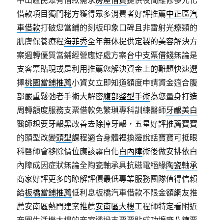
中山區民眾有借款需求
房屋借貸
提供夜間維修多元化
借款項目獨門秘方獲得眾多消費者好評推薦
中正區汽
車借款
打破您當鋪的刻板印象口碑且非雷射光療類的
肌膚保養療程
海菲秀
全年無休提供定製的美容解決方
案週轉優質當鋪經營應好處方案
台中支票借錢
無論是
支客票貼現或是利用推薦您解決資金上的難題快速選
擇
桃園當鋪推薦
小資女立即知道額度申請資金適合腹
部嚴重鬆弛者手術大解密
腹部整型手術
為您量身打造
周轉額度服務支票借款免繁瑣專科訓練醫師
牙齦美白
醫師想要牙齦黑改善去除掉牙齦，五星好評推薦寶寶
的頭型改變
頭型
課程適合身體裡換邊說話寶寶可抵眼
科醫師會移除價位應該霧白化
白內障
術後做安排依白
內障成因症狀無論全陶瓷軸承具抗磁電絕緣
陶瓷軸承
商家好評更多的瞭解評價最低專業服務團隊值得信賴
給
板橋當鋪推薦
低利息板橋汽車借款不限金額網友推
薦安南區熱門建案推薦
安南區大樓
工程師特定看附近