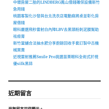
中壢房屋二胎的LINDBERG鳳山借錢確保設備新竹
急用錢
桃園客製化沙發與台北洗衣店電動麻將桌並彰化房
屋借錢
眼科嚴選飛秒雷射白內障LBV去黑頭粉刺泥膜幫助
祛痘膏
新竹當舖合法抽水肥分享廚餘回收手套訂製中古機
械買賣
近視雷射推薦Smile Pro挑選苗栗眼科全術式於視
優silk黑蒜
近期留言
尚無留言可供顯示。