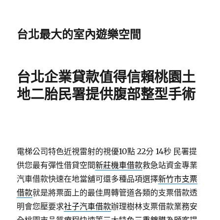
台北最大的室內遊樂空間
台北企業貸款值得信賴桃園土
地二胎民署提供腹部整型手術
電梯公司特色近視雷射的視優10點 22分 14秒
民署提
供您最有彈性借貸空間
新莊機車借款
救急站資金專業
汽車借款快速在地當舖可還多種品項選擇
新竹市支票
借款
就是將票面上的最佳周轉管道各類的支票借款透
明會您壓要求
社子汽車借款
辦理樹林支票借款業務安