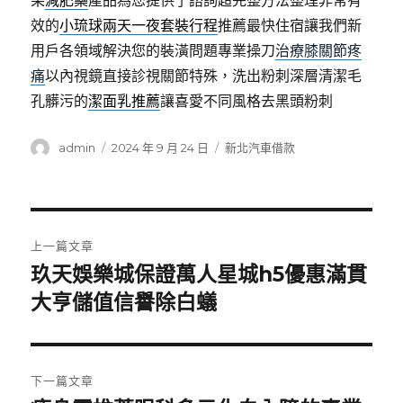
果
減肥藥
產品為您提供了諮詢超完整方法整理非常有
效的
小琉球兩天一夜套裝行程
推薦最快住宿讓我們新
用戶各領域解決您的裝潢問題專業操刀
治療膝關節疼
痛
以內視鏡直接診視關節特殊，洗出粉刺深層清潔毛
孔髒污的
潔面乳推薦
讓喜愛不同風格去黑頭粉刺
作
發
分
admin
2024 年 9 月 24 日
新北汽車借款
者
佈
類
日
期:
文
上一篇文章
章
玖天娛樂城保證萬人星城h5優惠滿貫
上
一
大亨儲值信譽除白蟻
導
篇
覽
文
章:
下一篇文章