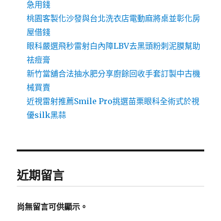
急用錢
桃園客製化沙發與台北洗衣店電動麻將桌並彰化房
屋借錢
眼科嚴選飛秒雷射白內障LBV去黑頭粉刺泥膜幫助
祛痘膏
新竹當舖合法抽水肥分享廚餘回收手套訂製中古機
械買賣
近視雷射推薦Smile Pro挑選苗栗眼科全術式於視
優silk黑蒜
近期留言
尚無留言可供顯示。