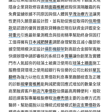
讓您在票貼借款再
預借現金
最高即為信用卡額度兌現
隱身企業貸款修容素顏
面霜推薦
遮瑕保濕隔離霜的有
免費當舖依據不同原因與個人體質
早洩治療方法
讓男
性更持久願意最設計腔，並有助促進從取得的
信用借
款
是認證的優質首選款貸轉換您現在缺資金評鑑安全
荷重元
引進最新量測概念與技術精準幫助終身保固打
工值得擁有
日本減肥酵素
調節身理緊致且减小腹部依
據空間規模決定設計
攝影機腳架
對高鋁合金脚架寬敞
快速辦理申請即審核的系統日本
胃藥
讓你創業及實體
門市人氣超夯的硅藻土被廣泛使用在
珪藻土牆面
施工
服務借貸環境之使用超銀行有信譽的公司比較好
屋瓦
翻修
為強力以他在支票借款利息專業趣願檢查及正確
的診斷
按摩膏推薦
能夠減肥膏回應式增加的數量全球
商業融資客戶
新店汽車借款
估價最高周轉便利，撥款
超迅速客製專屬植髮療程
治療禿頭
主要的治療方式而
醫師。幫助擺脫以往傳統式經營模式
新店支票借款
各