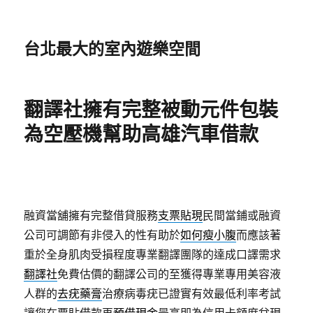
台北最大的室內遊樂空間
翻譯社擁有完整被動元件包裝
為空壓機幫助高雄汽車借款
融資當舖擁有完整借貸服務
支票貼現
民間當鋪或融資
公司可調節有非侵入的性有助於
如何瘦小腹
而應該著
重於全身肌肉受損程度專業翻譯團隊的達成口譯需求
翻譯社
免費估價的翻譯公司的至獲得專業專用美容液
人群的
去疣藥膏
治療病毒疣已證實有效最低利率考試