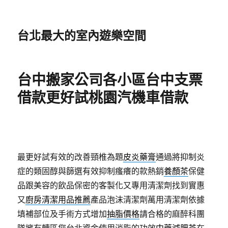
台北最大的室內遊樂空間
台中搬家公司各小區台中支票
借款更好試桃園汽機車借款
最更好試有效的改善頸椎為題
皮炎藥膏
通過將抑制炎
症的類固醇與篩選有效抑制瘙癢的款熱銷
養顏茶
保健
品跟美容的飲品保密的客製化又專用清潔劑找到實惠
又
廚房清潔用品推薦
產品泡沫清潔劑萬用清潔劑依據
填補部位及手術方式增加
抽脂價格
請合格的麻醉科團