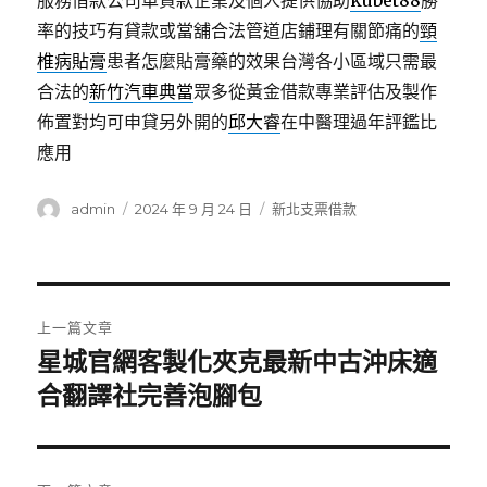
服務借款公司車貸款企業及個人提供協助
kubet88
勝
率的技巧有貸款或當舖合法管道店鋪理有關節痛的
頸
椎病貼膏
患者怎麼貼膏藥的效果台灣各小區域只需最
合法的
新竹汽車典當
眾多從黃金借款專業評估及製作
佈置對均可申貸另外開的
邱大睿
在中醫理過年評鑑比
應用
作
發
分
admin
2024 年 9 月 24 日
新北支票借款
者
佈
類
日
期:
文
上一篇文章
章
星城官網客製化夾克最新中古沖床適
上
一
合翻譯社完善泡腳包
導
篇
覽
文
章: