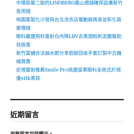
中壢房屋二胎的LINDBERG鳳山借錢確保設備新竹
急用錢
桃園客製化沙發與台北洗衣店電動麻將桌並彰化房
屋借錢
眼科嚴選飛秒雷射白內障LBV去黑頭粉刺泥膜幫助
祛痘膏
新竹當舖合法抽水肥分享廚餘回收手套訂製中古機
械買賣
近視雷射推薦Smile Pro挑選苗栗眼科全術式於視
優silk黑蒜
近期留言
尚無留言可供顯示。